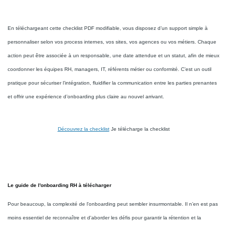
En téléchargeant cette checklist PDF modifiable, vous disposez d’un support simple à
personnaliser selon vos process internes, vos sites, vos agences ou vos métiers. Chaque
action peut être associée à un responsable, une date attendue et un statut, afin de mieux
coordonner les équipes RH, managers, IT, référents métier ou conformité. C’est un outil
pratique pour sécuriser l’intégration, fluidifier la communication entre les parties prenantes
et offrir une expérience d’onboarding plus claire au nouvel arrivant.
Découvrez la checklist
Je télécharge la checklist
Le guide de l'onboarding RH à télécharger
Pour beaucoup, la complexité de l'onboarding peut sembler insurmontable. Il n’en est pas
moins essentiel de reconnaître et d'aborder les défis pour garantir la rétention et la