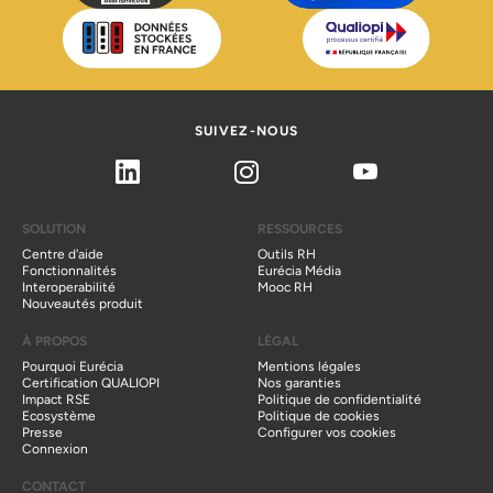
Toolbox
5 logiciels de recrutement gratuits et notre solution alternative en 2025
Blog
3 conseils pour construire votre stratégie de recrutement
Outil gratuit
Promesse d'embauche : Modèle gratuit
Outil gratuit
Grille d'évaluation
d'entretien de recrutement : Tout savoir
Métier
Découvrez le métier de chargé de
SUIVEZ-NOUS
recrutement
Linkedin
Instagram
Youtube
SOLUTION
RESSOURCES
Centre d'aide
Outils RH
Fonctionnalités
Eurécia Média
Interoperabilité
Mooc RH
Nouveautés produit
À PROPOS
LÉGAL
Pourquoi Eurécia
Mentions légales
Certification QUALIOPI
Nos garanties
Impact RSE
Politique de confidentialité
Ecosystème
Politique de cookies
Presse
Configurer vos cookies
Connexion
CONTACT