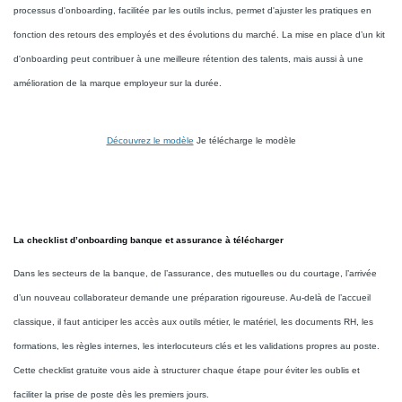
processus d'onboarding, facilitée par les outils inclus, permet d'ajuster les pratiques en
fonction des retours des employés et des évolutions du marché. La mise en place d’un kit
d'onboarding peut contribuer à une meilleure rétention des talents, mais aussi à une
amélioration de la marque employeur sur la durée.
Découvrez le modèle
Je télécharge le modèle
La checklist d’onboarding banque et assurance à télécharger
Dans les secteurs de la banque, de l’assurance, des mutuelles ou du courtage, l’arrivée
d’un nouveau collaborateur demande une préparation rigoureuse. Au-delà de l’accueil
classique, il faut anticiper les accès aux outils métier, le matériel, les documents RH, les
formations, les règles internes, les interlocuteurs clés et les validations propres au poste.
Cette checklist gratuite vous aide à structurer chaque étape pour éviter les oublis et
faciliter la prise de poste dès les premiers jours.