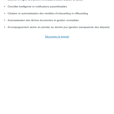
Checklist intelligente et notifications paramétrables
Création et automatisation des modèles d'onboarding et offboarding
Automatisation des tâches récurrentes et gestion centralisée
Accompagnement serein du premier au dernier jour (gestion transparente des départs)
Découvrez le logiciel
Toolbox
Les 7 meilleurs logiciels d'onboarding en 2025
Qu'est-ce qu'un logiciel
d'onboarding ?Un logiciel d’onboarding (aussi appelé logiciel d’intégration) améliore
l’organisation de l’accueil des nouveaux salariés. Pour atteindre...
Lire la suite
Blog
6 bonnes pratiques pour favoriser l’intégration des nouveaux collaborateurs à
la rentrée
La rentrée approche, et avec elle, une vague d’arrivée de nouvelles
recrues dans votre entreprise. Votre pôle RH est en ébullition ! Un de ses objectifs :
accueillir et intégrer ces nouveaux...
Lire la suite
Blog
Onboarding : 14 étapes pour faciliter l’intégration d’un nouveau salarié