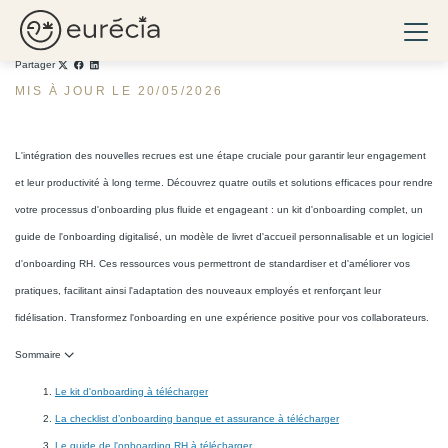
Outils gratuits pour
optimiser l'onboarding
Ouvri
Eurécia
Partager
MIS À JOUR LE 20/05/2026
L'intégration des nouvelles recrues est une étape cruciale pour garantir leur engagement
et leur productivité à long terme. Découvrez quatre outils et solutions efficaces pour rendre
votre processus d'onboarding plus fluide et engageant : un kit d'onboarding complet, un
guide de l'onboarding digitalisé, un modèle de livret d'accueil personnalisable et un logiciel
d'onboarding RH. Ces ressources vous permettront de standardiser et d'améliorer vos
pratiques, facilitant ainsi l'adaptation des nouveaux employés et renforçant leur
fidélisation. Transformez l'onboarding en une expérience positive pour vos collaborateurs.
Sommaire
Le kit d'onboarding à télécharger
La checklist d’onboarding banque et assurance à télécharger
Le guide de l'onboarding RH à télécharger