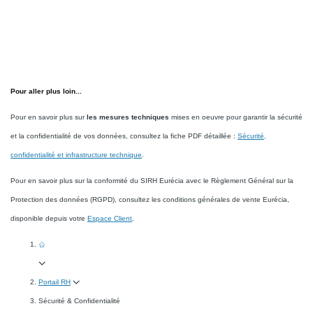
Pour aller plus loin...
Pour en savoir plus sur
les mesures techniques
mises en oeuvre pour garantir la sécurité
et la confidentialité de vos données, consultez la fiche PDF détaillée :
Sécurité,
confidentialité et infrastructure technique
.
Pour en savoir plus sur la conformité du SIRH Eurécia avec le Règlement Général sur la
Protection des données (RGPD), consultez les conditions générales de vente Eurécia,
disponible depuis votre
Espace Client
.
Portail RH
Sécurité & Confidentialité