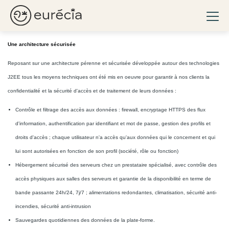
Nos garanties en termes de sécurité et
Ouvri
confidentialité
Eurécia
Une architecture sécurisée
Reposant sur une architecture pérenne et sécurisée développée autour des technologies
J2EE tous les moyens techniques ont été mis en oeuvre pour garantir à nos clients la
confidentialité et la sécurité d'accès et de traitement de leurs données :
Contrôle et filtrage des accès aux données : firewall, encryptage HTTPS des flux
d'information, authentification par identifiant et mot de passe, gestion des profils et
droits d'accès ; chaque utilisateur n'a accès qu'aux données qui le concernent et qui
lui sont autorisées en fonction de son profil (société, rôle ou fonction)
Hébergement sécurisé des serveurs chez un prestataire spécialisé, avec contrôle des
accès physiques aux salles des serveurs et garantie de la disponibilité en terme de
bande passante 24h/24, 7j/7 ; alimentations redondantes, climatisation, sécurité anti-
incendies, sécurité anti-intrusion
Sauvegardes quotidiennes des données de la plate-forme.