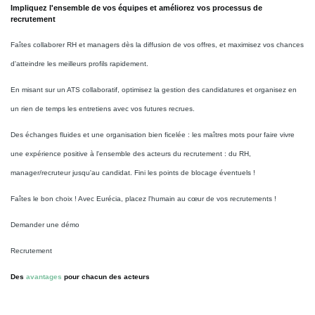
Impliquez l'ensemble de vos équipes et améliorez vos processus de
recrutement
Faîtes collaborer RH et managers dès la diffusion de vos offres, et maximisez vos chances
d'atteindre les meilleurs profils rapidement.
En misant sur un ATS collaboratif, optimisez la gestion des candidatures et organisez en
un rien de temps les entretiens avec vos futures recrues.
Des échanges fluides et une organisation bien ficelée : les maîtres mots pour faire vivre
une expérience positive à l'ensemble des acteurs du recrutement : du RH,
manager/recruteur jusqu'au candidat. Fini les points de blocage éventuels !
Faîtes le bon choix ! Avec Eurécia, placez l'humain au cœur de vos recrutements !
Demander une démo
Recrutement
Des
avantages
pour chacun des acteurs