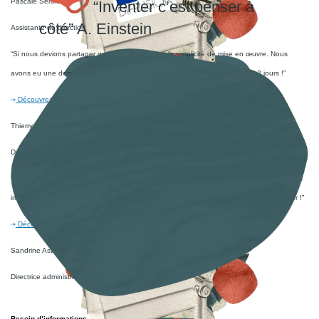
“Inventer c’est penser à
côté”
A. Einstein
œuvre. Nous
2 jours !”
des tâches plus
ter et y aller !”
Besoin d’informations