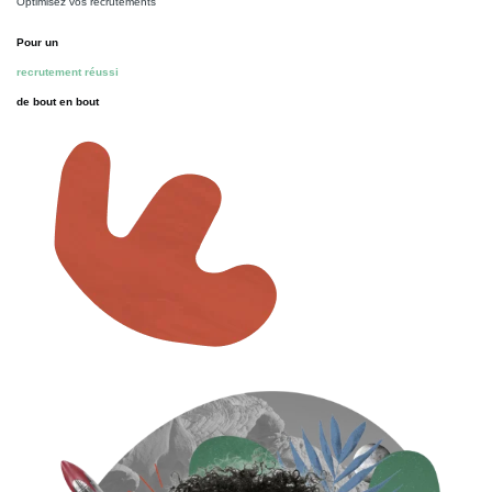
Optimisez vos recrutements
Pour un
recrutement réussi
de bout en bout