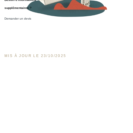
supplémentaires ?
Demander un devis
MIS À JOUR LE 23/10/2025
Un
logiciel de gestion de recrutement
est un outil permettant d'organiser les campagnes
de recrutement de manière optimale
.
Le logiciel proposé par Eurécia est complet et facile
à prendre en main. Un tel outil donne lieu au développement de votre marque employeur,
mais facilite également le processus de recrutement, que ce soit pour l'entreprise, le
manager ou les ressources humaines.
Grâce à
l'automatisation des tâches les plus chronophages
, le logiciel de recrutement