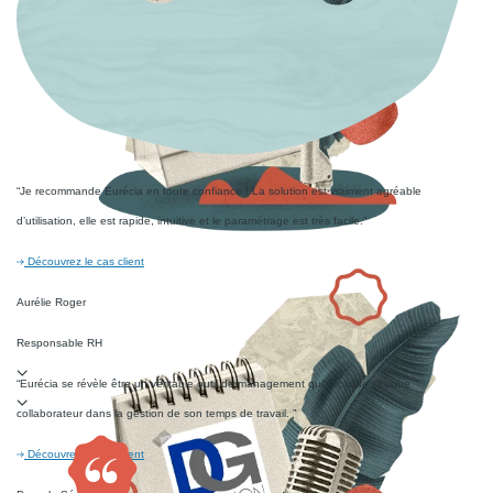
réable
aque