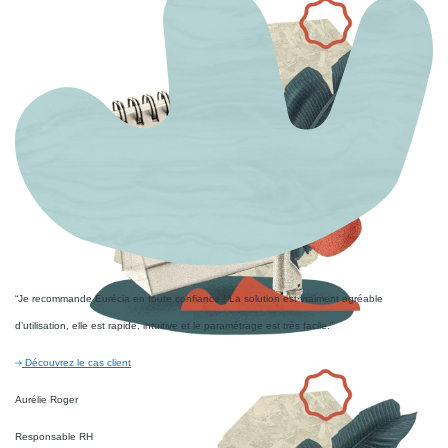
“Je recommande Eurécia en toute confiance ! La solution est vraiment agréable
d’utilisation, elle est rapide, intuitive et le paramétrage est très facile.”
Découvrez le cas client
Aurélie Roger
Responsable RH