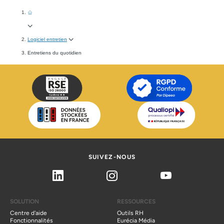
facile
qui faciliteront le quotidien des managers et collaborateurs
Plus simple d’utilisation
que d’autres outils dédiés à ce sujet
Logiciel entretien
Entretiens du quotidien
SUIVEZ-NOUS
Linkedin
Instagram
Youtube
SOLUTION
RESSOURCES
Centre d'aide
Outils RH
Fonctionnalités
Eurécia Média