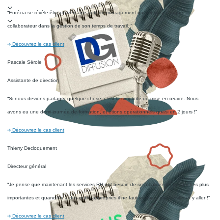
“Eurécia se révèle être un véritable outil de management qui implique chaque
collaborateur dans la gestion de son temps de travail. ”
Découvrez le cas client
Pascale Sérole
Assistante de direction
“Si nous devions partager quelque chose, c’est la simplicité de mise en œuvre. Nous
avons eu une demi-journée de formation, et étions opérationnels quasi en 2 jours !”
Découvrez le cas client
Thierry Decloquement
Directeur général
“Je pense que maintenant les services RH ont besoin de se focaliser sur des tâches plus
importantes et quand il y a des outils appropriés il ne faut vraiment pas hésiter et y aller !”
Découvrez le cas client