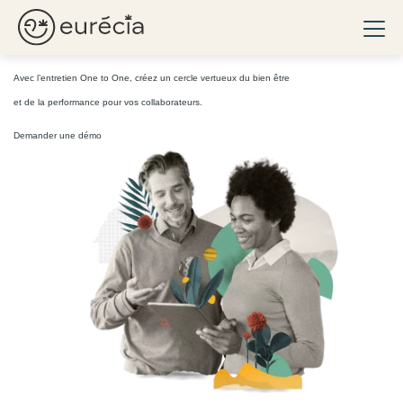
Renforcez votre management et
faîtes progresser
Ouvri
vos équipes !
Eurécia
Avec l’entretien One to One, créez un cercle vertueux du bien être
et de la performance pour vos collaborateurs.
Demander une démo