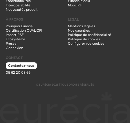
Fonctionnalités
Eurécia Média
Interoperabilité
Mooc RH
Nouveautés produit
À PROPOS
LÉGAL
Pourquoi Eurécia
Mentions légales
Certification QUALIOPI
Nos garanties
Impact RSE
Politique de confidentialité
Ecosystème
Politique de cookies
Presse
Configurer vos cookies
Connexion
CONTACT
Contactez-nous
05 62 20 03 69
© EURÉCIA 2026 | TOUS DROITS RÉSERVÉS