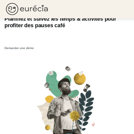
Organiser les temps
Eurécia
Planifiez et
suivez les temps & activités
pour
profiter des pauses café
Demander une démo