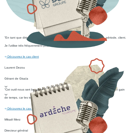
“En tant que dirigeant, je trouve très utile le suivi des activités par équipe, période, client.
Je l’utilise très fréquemment pour faire mon reporting.”
Découvrez le cas client
Laurent Dezou
Gérant de Gisaïa
“Cet outil nous sert beaucoup et nous en tirons déjà des bénéfices, notamment en gain
de temps, car les temps de projets sont plus vite provisionnés.”
Découvrez le cas client
Mikaël Merz
Directeur général