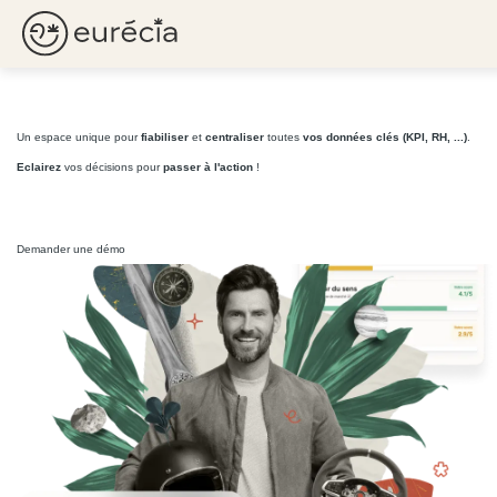
Transformer
toutes vos données
en levier de
performance !
Eurécia
Un espace unique pour
fiabiliser
et
centraliser
toutes
vos données clés (KPI, RH, ...)
.
Eclairez
vos décisions pour
passer à l'action
!
Demander une démo