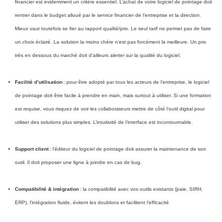
financier est évidemment un critère essentiel. L’achat de votre logiciel de pointage doit
rentrer dans le budget alloué par le service financier de l’entreprise et la direction.
Mieux vaut toutefois se fier au rapport qualité/prix. Le seul tarif ne permet pas de faire
un choix éclairé. La solution la moins chère n’est pas forcément la meilleure. Un prix
très en dessous du marché doit d’ailleurs alerter sur la qualité du logiciel.
Facilité d’utilisation
: pour être adopté par tous les acteurs de l’entreprise, le logiciel
de pointage doit être facile à prendre en main, mais surtout à utiliser. Si une formation
est requise, vous risquez de voir les collaborateurs mettre de côté l’outil digital pour
utiliser des solutions plus simples. L’intuitivité de l’interface est incontournable.
Support client
: l’éditeur du logiciel de pointage doit assurer la maintenance de son
outil. Il doit proposer une ligne à joindre en cas de bug.
Compatibilité & intégration
: la compatibilité avec vos outils existants (paie, SIRH,
ERP), l’intégration fluide, évitent les doublons et facilitent l’efficacité