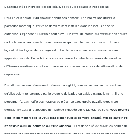
L'adaptabilité de notre logiciel est idéale, notre outil s'adapte à vos besoins.
Pour un collaborateur qui travaille depuis son domicile, il ne pourra pas utiliser la
pointeuse mécanique, car cette dernière sera installée dans les locaux de votre
entreprise. Cependant, Eurécia a tout prévu. En effet, un salarié qui effectue des heures
en télétravail à son domicile, pourra aussi indiquer ses horaires en temps réel, sur le
logiciel. Notre logiciel de pointage est utilisable via un ordinateur ou même via une
application mobile. De ce fait, vos équipes peuvent notifier leurs heures de travail de
différentes manières, ce qui est un avantage considérable en cas de télétravail ou de
déplacement.
Par ailleurs, les données renseignées sur le logiciel, sont immédiatement accessibles,
qu'elles soient renseignées par le système de badge ou saisies manuellement. Si une
personne n'a pas notifié ses horaires de présence alors qu'elle travaille depuis son
domicile, il y aura une absence non prévue indiquée sur le tableau de bord.
Vous pourrez
donc facilement réagir et vous renseigner auprès de votre salarié, afin de savoir s'il
s'agit d'un oubli de pointage ou d'une absence.
Il est donc aisé de suivre les heures de
présence et d'absence d'un salarié en télétravail, grâce au logiciel de pointage proposé