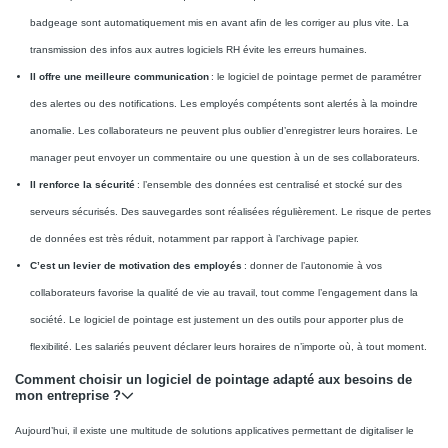
badgeage sont automatiquement mis en avant afin de les corriger au plus vite. La
transmission des infos aux autres logiciels RH évite les erreurs humaines.
Il offre une meilleure communication
: le logiciel de pointage permet de paramétrer
des alertes ou des notifications. Les employés compétents sont alertés à la moindre
anomalie. Les collaborateurs ne peuvent plus oublier d’enregistrer leurs horaires. Le
manager peut envoyer un commentaire ou une question à un de ses collaborateurs.
Il renforce la sécurité
: l’ensemble des données est centralisé et stocké sur des
serveurs sécurisés. Des sauvegardes sont réalisées régulièrement. Le risque de pertes
de données est très réduit, notamment par rapport à l’archivage papier.
C’est un levier de motivation des employés
: donner de l’autonomie à vos
collaborateurs favorise la qualité de vie au travail, tout comme l’engagement dans la
société. Le logiciel de pointage est justement un des outils pour apporter plus de
flexibilité. Les salariés peuvent déclarer leurs horaires de n’importe où, à tout moment.
Comment choisir un logiciel de pointage adapté aux besoins de
mon entreprise ?
Aujourd’hui, il existe une multitude de solutions applicatives permettant de digitaliser le