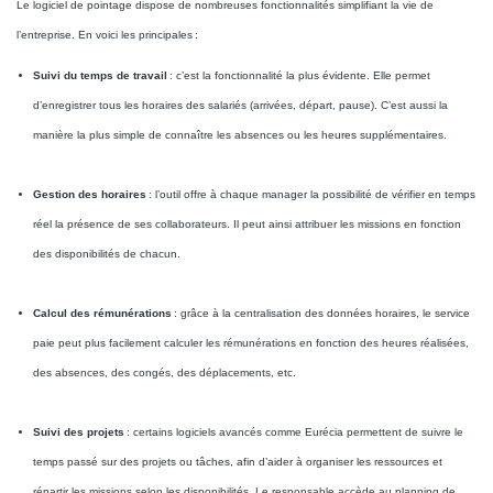
Le logiciel de pointage dispose de nombreuses fonctionnalités simplifiant la vie de
l’entreprise. En voici les principales :
Suivi du temps de travail
: c’est la fonctionnalité la plus évidente. Elle permet
d’enregistrer tous les horaires des salariés (arrivées, départ, pause). C’est aussi la
manière la plus simple de connaître les absences ou les heures supplémentaires.
Gestion des horaires
: l’outil offre à chaque manager la possibilité de vérifier en temps
réel la présence de ses collaborateurs. Il peut ainsi attribuer les missions en fonction
des disponibilités de chacun.
Calcul des rémunérations
: grâce à la centralisation des données horaires, le service
paie peut plus facilement calculer les rémunérations en fonction des heures réalisées,
des absences, des congés, des déplacements, etc.
Suivi des projets
:
certains logiciels avancés comme Eurécia permettent de suivre le
temps passé sur des projets ou tâches, afin d’aider à organiser les ressources et
répartir les missions selon les disponibilités
. Le responsable accède au planning de