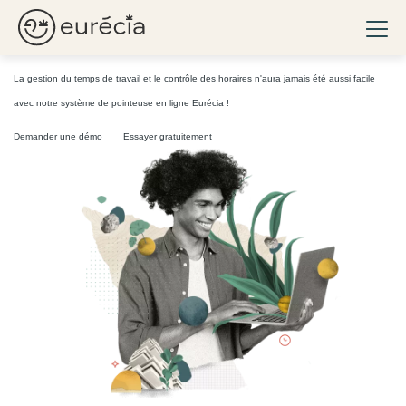
Gérez
les horaires de vos salariés
en ligne sans
Ouvri
perdre de temps
Eurécia
La gestion du temps de travail et le contrôle des horaires n'aura jamais été aussi facile
avec notre système de pointeuse en ligne Eurécia !
Demander une démo
Essayer gratuitement