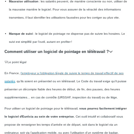
Mauvaise utilisation
: les salariés peuvent, de manière consciente ou non, utiliser de
la mauvaise manière le logiciel. Pour vous assurer de la véracité des informations
transmises, il faut identifier les utilisations faussées pour les corriger au plus vite.
Manque de suivi
: le logiciel de pointage ne dispense pas de suivre les horaires. Le
suivi est simplifié par l’outil, autant en profiter !
Comment utiliser un logiciel de pointage en télétravail ?
💡Le point légal
En France,
l’employeur a l’obligation légale de suivre le temps de travail effectif de ses
salariés
, qu’ils soient en présentiel ou en télétravail. Le Code du travail exige qu’il puisse
présenter un décompte fiable des heures de début, de fin, des pauses, des heures
supplémentaires… en cas de contrôle (URSSAF, inspection du travail) ou de litige.
Pour utiliser un logiciel de pointage pour le télétravail,
vous pourrez facilement intégrer
le logiciel d'Eurécia au sein de votre entreprise.
Cet outil intuitif et collaboratif vous
propose de renseigner les temps d'arrivée et de départ, soit dans le logiciel via un
ordinateur, soit via l'application mobile, ou avec l'utilisation d'un système de badge.