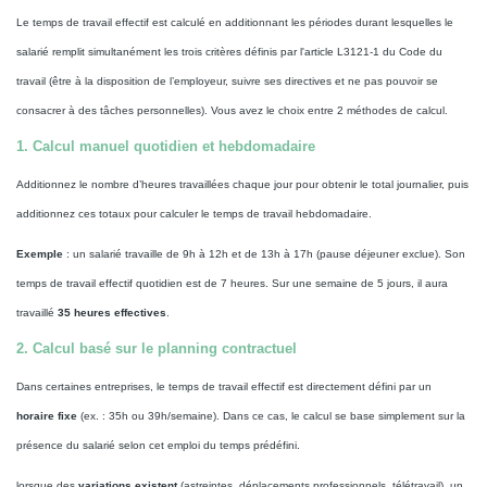
Le temps de travail effectif est calculé en additionnant les périodes durant lesquelles le
salarié remplit simultanément les trois critères définis par l'article L3121-1 du Code du
travail (être à la disposition de l’employeur, suivre ses directives et ne pas pouvoir se
consacrer à des tâches personnelles). Vous avez le choix entre 2 méthodes de calcul.
1. Calcul manuel quotidien et hebdomadaire
Additionnez le nombre d’heures travaillées chaque jour pour obtenir le total journalier, puis
additionnez ces totaux pour calculer le temps de travail hebdomadaire.
Exemple
: un salarié travaille de 9h à 12h et de 13h à 17h (pause déjeuner exclue). Son
temps de travail effectif quotidien est de 7 heures. Sur une semaine de 5 jours, il aura
travaillé
35 heures effectives
.
2. Calcul basé sur le planning contractuel
Dans certaines entreprises, le temps de travail effectif est directement défini par un
horaire fixe
(ex. : 35h ou 39h/semaine). Dans ce cas, le calcul se base simplement sur la
présence du salarié selon cet emploi du temps prédéfini.
lorsque des
variations existent
(astreintes, déplacements professionnels, télétravail), un