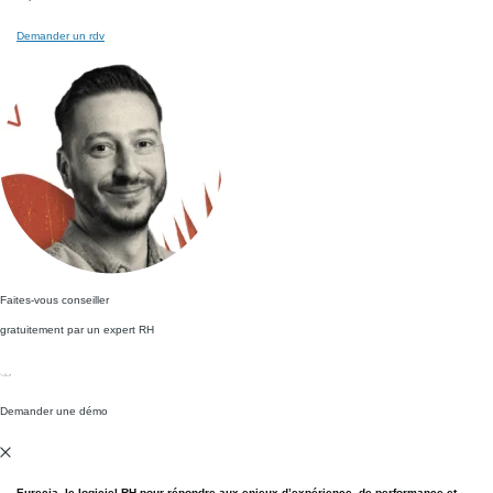
Demander un rdv
Faites-vous conseiller
gratuitement par un expert RH
Demander une démo
Eurecia
, le logiciel RH pour répondre aux enjeux d’expérience, de performance et