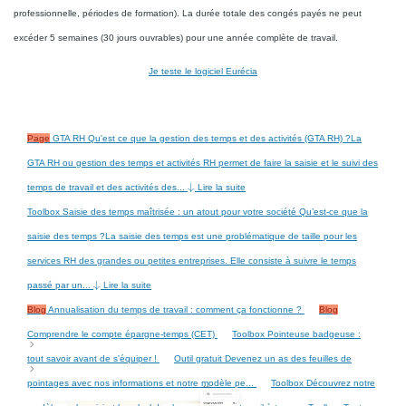
professionnelle, périodes de formation). La durée totale des congés payés ne peut
excéder 5 semaines (30 jours ouvrables) pour une année complète de travail.
Je teste le logiciel Eurécia
Page
GTA RH
Qu'est ce que la gestion des temps et des activités (GTA RH) ?La
GTA RH ou gestion des temps et activités RH permet de faire la saisie et le suivi des
temps de travail et des activités des...
Lire la suite
Toolbox
Saisie des temps maîtrisée : un atout pour votre société
Qu’est-ce que la
saisie des temps ?La saisie des temps est une problématique de taille pour les
services RH des grandes ou petites entreprises. Elle consiste à suivre le temps
passé par un...
Lire la suite
Blog
Annualisation du temps de travail : comment ça fonctionne ?
Blog
Comprendre le compte épargne-temps (CET)
Toolbox
Pointeuse badgeuse :
tout savoir avant de s'équiper !
Outil gratuit
Devenez un as des feuilles de
pointages avec nos informations et notre modèle pe...
Toolbox
Découvrez notre