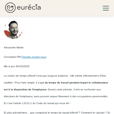
Tout savoir sur le temps de
Ouvri
travail effectif
Eurécia
Alexandre Martin
Consultant RH
Prendre rendez-vous
Mis à jour 30/10/2025
La notion de temps
effectif
n’est pas toujours évidente : elle mérite
effectivement
d’être
clarifiée ! Pour faire simple, il s’agit
du temps de travail pendant lequel le collaborateur
est à la disposition de l'employeur.
Durant cette période, il doit se conformer aux
directives de l'employeur, sans pouvoir vaquer librement à des occupations personnelles.
Et c’est l'article L3121-1 du Code du travail qui nous dit !
Et plus précisément... que comprend le temps de travail effectif ? Comment le calculer ? Et