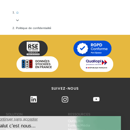
Politique de confidentialité
SUIVEZ-NOUS
Linkedin
Instagram
Youtube
SOLUTION
RESSOURCES
Centre d'aide
Outils RH
Fonctionnalités
Eurécia Média
Interoperabilité
Mooc RH