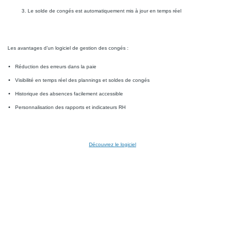
Le solde de congés est automatiquement mis à jour en temps réel
Les avantages d’un logiciel de gestion des congés :
Réduction des erreurs dans la paie
Visibilité en temps réel des plannings et soldes de congés
Historique des absences facilement accessible
Personnalisation des rapports et indicateurs RH
Découvrez le logiciel
Page
Gestion des congés
Ressources utiles pour la gestion des congés et
absencesNos guides pour mieux gérer vos congés et absencesComment calculer