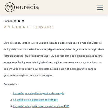
Outils gratuits pour optimiser
la gestion des
Ouvri
congés et absences
Eurécia
Partager
MIS À JOUR LE 19/05/2026
Sur cette page, vous trouverez une sélection de guides pratiques, de modèles Excel, et
de logiciels pour vous aider à structurer, digitaliser et optimiser la gestion des congés dans
votre organisation. Que vous soyez une PME à la recherche de solutions simples ou une
entreprise prête à passer à la digitalisation complète, ces ressources vous fourniront tout
ce dont vous avez besoin pour améliorer la coordination et la transparence dans la
gestion des congés au sein de vos équipes.
Sommaire
Le guide pour simplifier la gestion des congés
Le guide de la digitalisation des congés
Le guide de la gestion des congés dans une PME