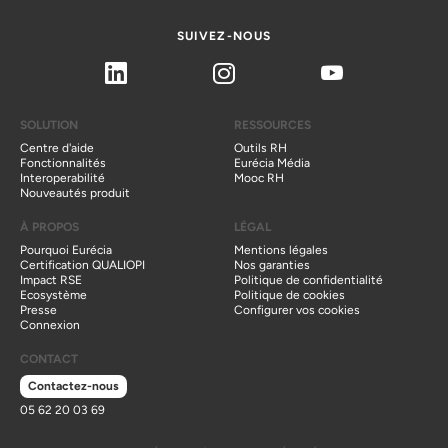
2026
Outil gratuit
Planifiez vos congés en toute simplicité grâce à nos
SUIVEZ-NOUS
informations, astuces et mo...
Outil gratuit
Téléchargez gratuitement notre
Linkedin
Instagram
Youtube
modèle Excel pour une meilleure gestion des prése...
SOLUTION
RESSOURCES
Centre d'aide
Outils RH
Fonctionnalités
Eurécia Média
Interoperabilité
Mooc RH
Nouveautés produit
À PROPOS
LÉGAL
Pourquoi Eurécia
Mentions légales
Certification QUALIOPI
Nos garanties
Impact RSE
Politique de confidentialité
Ecosystème
Politique de cookies
Presse
Configurer vos cookies
Connexion
CONTACT
Contactez-nous
05 62 20 03 69