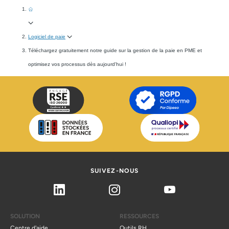
Logiciel de paie
Téléchargez gratuitement notre guide sur la gestion de la paie en PME et
optimisez vos processus dès aujourd'hui !
SUIVEZ-NOUS
Linkedin
Instagram
Youtube
SOLUTION
RESSOURCES
Centre d'aide
Outils RH