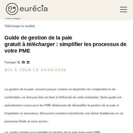
Gestion de la paie pour les PME : guide gratuit à télécharger
Ouvri
Eurécia
Télécharger
Télécharger le modèle
Guide de gestion de la paie
gratuit à
télécharger
: simplifier les processus de
votre PME
Partager
MIS À JOUR LE 24/06/2026
La gestion de la paie, souvent perçue comme un labyrinthe de complexités et de
conformités, ne doit pas être un frein à l'efficacité de votre entreprise. Notre guide est
spécialement conçu pour les PME désireuses de démystifier la gestion de la paie et
d'optimiser ce processus. Découvrez comment transformer une tâche fastidieuse en un
processus fluide et sans accroc.
Le guide complet pour simplifier la gestion de la paie dans votre PME