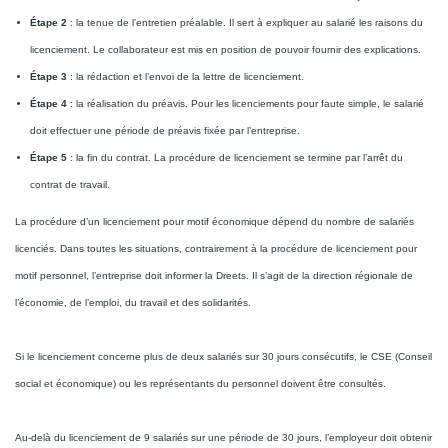
Étape 2
: la tenue de l’entretien préalable. Il sert à expliquer au salarié les raisons du
licenciement. Le collaborateur est mis en position de pouvoir fournir des explications.
Étape 3
: la rédaction et l’envoi de la lettre de licenciement.
Étape 4
: la réalisation du préavis. Pour les licenciements pour faute simple, le salarié
doit effectuer une période de préavis fixée par l’entreprise.
Étape 5
: la fin du contrat. La procédure de licenciement se termine par l’arrêt du
contrat de travail.
La procédure d’un licenciement pour motif économique dépend du nombre de salariés
licenciés. Dans toutes les situations, contrairement à la procédure de licenciement pour
motif personnel, l’entreprise doit informer la Dreets. Il s’agit de la direction régionale de
l’économie, de l’emploi, du travail et des solidarités.
Si le licenciement concerne plus de deux salariés sur 30 jours consécutifs, le CSE (Conseil
social et économique) ou les représentants du personnel doivent être consultés.
Au-delà du licenciement de 9 salariés sur une période de 30 jours, l’employeur doit obtenir