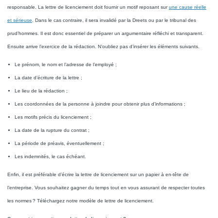
responsable. La lettre de licenciement doit fournir un motif reposant sur
une cause réelle
et sérieuse
. Dans le cas contraire, il sera invalidé par la Dreets ou par le tribunal des
prud’hommes. Il est donc essentiel de préparer un argumentaire réfléchi et transparent.
Ensuite arrive l’exercice de la rédaction. N’oubliez pas d’insérer les éléments suivants.
Le prénom, le nom et l’adresse de l’employé ;
La date d’écriture de la lettre ;
Le lieu de la rédaction ;
Les coordonnées de la personne à joindre pour obtenir plus d’informations ;
Les motifs précis du licenciement ;
La date de la rupture du contrat ;
La période de préavis, éventuellement ;
Les indemnités, le cas échéant.
Enfin, il est préférable d’écrire la lettre de licenciement sur un papier à en-tête de
l’entreprise. Vous souhaitez gagner du temps tout en vous assurant de respecter toutes
les normes ? Téléchargez notre modèle de lettre de licenciement.