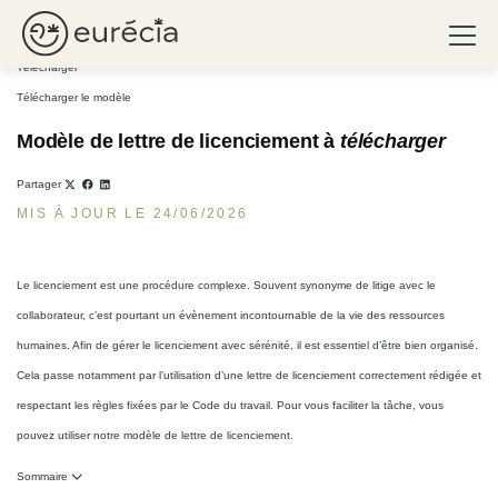
Lettre de licenciement : modèle Word gratuit à télécharger
Ouvri
Eurécia
Télécharger
Télécharger le modèle
Modèle de lettre de licenciement à
télécharger
Partager
MIS À JOUR LE 24/06/2026
Le licenciement est une procédure complexe. Souvent synonyme de litige avec le
collaborateur, c’est pourtant un évènement incontournable de la vie des ressources
humaines. Afin de gérer le licenciement avec sérénité, il est essentiel d’être bien organisé.
Cela passe notamment par l’utilisation d’une lettre de licenciement correctement rédigée et
respectant les règles fixées par le Code du travail. Pour vous faciliter la tâche, vous
pouvez utiliser notre modèle de lettre de licenciement.
Sommaire