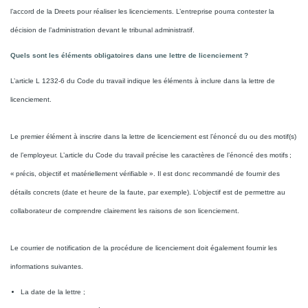
l’accord de la Dreets pour réaliser les licenciements. L’entreprise pourra contester la
décision de l’administration devant le tribunal administratif.
Quels sont les éléments obligatoires dans une lettre de licenciement ?
L’article L 1232-6 du Code du travail indique les éléments à inclure dans la lettre de
licenciement.
Le premier élément à inscrire dans la lettre de licenciement est l’énoncé du ou des motif(s)
de l’employeur. L’article du Code du travail précise les caractères de l’énoncé des motifs ;
« précis, objectif et matériellement vérifiable ». Il est donc recommandé de fournir des
détails concrets (date et heure de la faute, par exemple). L’objectif est de permettre au
collaborateur de comprendre clairement les raisons de son licenciement.
Le courrier de notification de la procédure de licenciement doit également fournir les
informations suivantes.
La date de la lettre ;