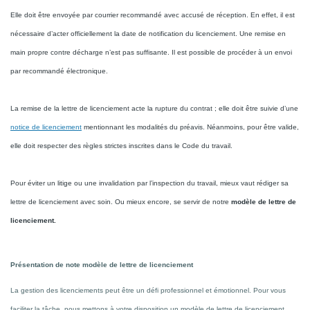
Elle doit être envoyée par courrier recommandé avec accusé de réception. En effet, il est
nécessaire d’acter officiellement la date de notification du licenciement. Une remise en
main propre contre décharge n’est pas suffisante. Il est possible de procéder à un envoi
par recommandé électronique.
La remise de la lettre de licenciement acte la rupture du contrat ; elle doit être suivie d’une
notice de licenciement
mentionnant les modalités du préavis. Néanmoins, pour être valide,
elle doit respecter des règles strictes inscrites dans le Code du travail.
Pour éviter un litige ou une invalidation par l’inspection du travail, mieux vaut rédiger sa
lettre de licenciement avec soin. Ou mieux encore, se servir de notre
modèle de lettre de
licenciement.
Présentation de note modèle de lettre de licenciement
La gestion des licenciements peut être un défi professionnel et émotionnel. Pour vous
faciliter la tâche, nous mettons à votre disposition un modèle de lettre de licenciement