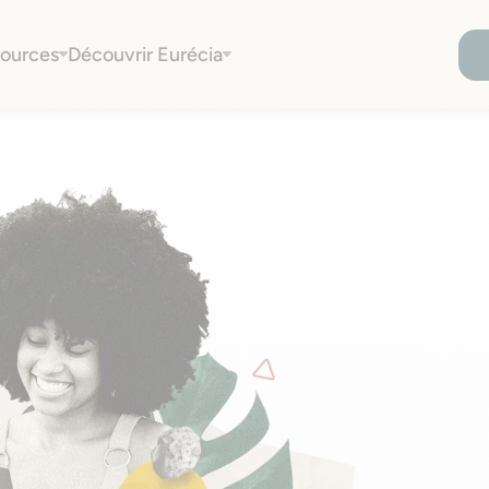
tes RH
pour ne jamais rien oublier !
ources
Découvrir Eurécia
arge