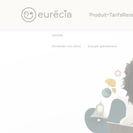
Programmez vos
tâches et aler
Produit
Tarifs
Ress
Avec la to do intelligente du Quotidien RH simplifiez votre
Eurécia
quotidien en améliorant les processus et réduisez votre ch
mentale.
Demander une démo
Essayer gratuitement