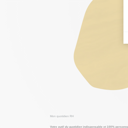
Mon quotidien RH
Votre
outil du quotidien
indispensable et 100% personna