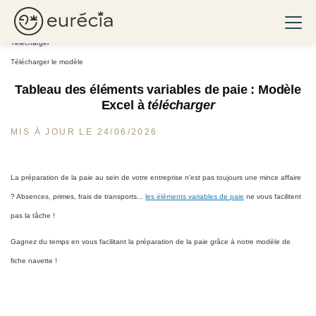
Tableau des éléments variables de paie : modèle excel gratuit à télécharger
Ouvri
Eurécia
Télécharger
Télécharger le modèle
Tableau des éléments variables de paie : Modèle
Excel à
télécharger
MIS À JOUR LE 24/06/2026
La préparation de la paie au sein de votre entreprise n'est pas toujours une mince affaire
? Absences, primes, frais de transports...
les éléments variables de paie
ne vous facilitent
pas la tâche !
Gagnez du temps en vous facilitant la préparation de la paie grâce à notre modèle de
fiche navette !