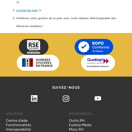
Logiciel de paie
Améliorez votre gestion de la paie avec notre tableau téléchargeable des
éléments variables !
SUIVEZ-NOUS
Linkedin
Instagram
Youtube
SOLUTION
RESSOURCES
Centre d'aide
Outils RH
Fonctionnalités
Eurécia Média
Interoperabilité
Mooc RH