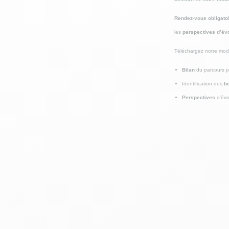
Rendez-vous obligatoi
les
perspectives d’évo
Téléchargez notre modè
Bilan
du parcours p
Identification des
be
Perspectives
d'évo