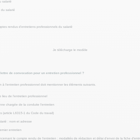
 salarié
 du salarié
tes rendus d'entretiens professionnels du salarié
Je télécharge le modèle
ettre de convocation pour un entretien professionnel ?
n à l'entretien professionnel doit mentionner les éléments suivants.
e lieu de l'entretien professionnel
ne chargée de la conduite l'entretien
s (article L6315-1 du Code du travail)
salarié : nom et adresse
ernier entretien
cernant le compte rendu de l’entretien : modalités de rédaction et délai d’envoi de la fiche d'entr