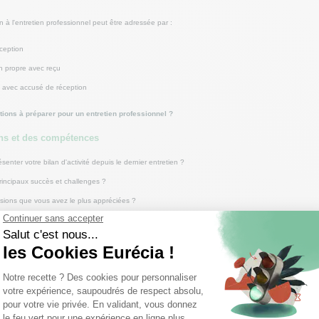
n à l'entretien professionnel peut être adressée par :
ception
in propre avec reçu
 avec accusé de réception
tions à préparer pour un entretien professionnel ?
ns et des compétences
nter votre bilan d'activité depuis le dernier entretien ?
rincipaux succès et challenges ?
ssions que vous avez le plus appréciées ?
ompétences que vous avez développées ?
des difficultés particulières ?
surmonté ces difficultés ?
ionnelle et aspirations
ctifs professionnels à court et moyen terme ?