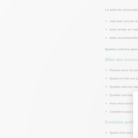
La lettre de convocatio
mail avec accusé ré
lettre remise en ma
lettre recommandée
Quelles sont les ques
Bilan des missio
Pouvez-vous me prése
Quels ont été vos p
Quelles sont les mi
Quelles sont les c
Avez-vous rencontré 
Comment avez-vous 
Evolution profess
Quels sont vos obje