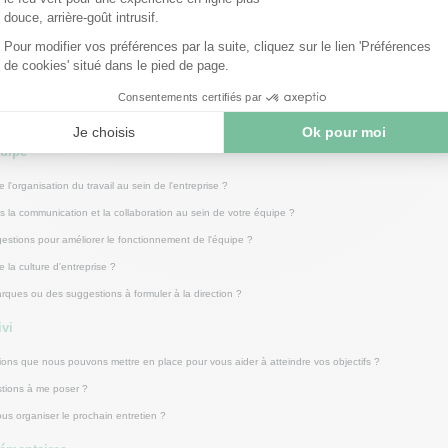
on souhaitez-vous vous orienter ?
irations en termes de responsabilités et d'évolution de carrière ?
tivations ?
ces et vos faiblesses ?
ou actions de développement vous permettraient d'atteindre vos objectifs ?
quipe
'organisation du travail au sein de l'entreprise ?
la communication et la collaboration au sein de votre équipe ?
stions pour améliorer le fonctionnement de l'équipe ?
la culture d'entreprise ?
ques ou des suggestions à formuler à la direction ?
ivi
tions que nous pouvons mettre en place pour vous aider à atteindre vos objectifs ?
tions à me poser ?
s organiser le prochain entretien ?