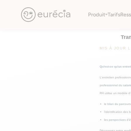
trame d'entretien professionnel : modèle 
Produit
Tarifs
Ress
Télécharger
Eurécia
Télécharger le modèle
Tram
MIS À JOUR L
Qu'est-ce qu'un entret
L'entretien professionn
professionnel du salari
RH utilise un modèle d'
le bilan du parcours
l'identification des
les perspectives d'é
Découvrez notre modèl