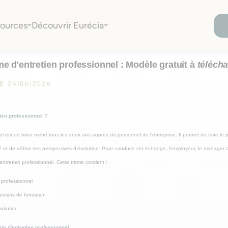
gratuit à télécharger
ources
Découvrir Eurécia
e d'entretien professionnel : Modèle gratuit à
téléch
E 24/06/2026
ien professionnel ?
el est un bilan mené tous les deux ans auprès du personnel de l'entreprise. Il permet de faire le p
é et de définir ses perspectives d’évolution. Pour conduire cet échange, l'employeur, le manager
entretien professionnel. Cette trame contient :
 professionnel
 besoins de formation
volution
e d'entretien professionnel