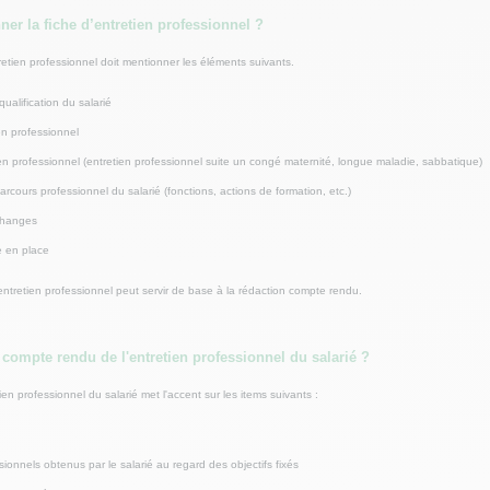
er la fiche d’entretien professionnel ?
etien professionnel doit mentionner les éléments suivants.
ualification du salarié
en professionnel
ien professionnel (entretien professionnel suite un congé maternité, longue maladie, sabbatique)
parcours professionnel du salarié (fonctions, actions de formation, etc.)
changes
e en place
ntretien professionnel peut servir de base à la rédaction compte rendu.
 compte rendu de l'entretien professionnel du salarié ?
en professionnel du salarié met l'accent sur les items suivants :
sionnels obtenus par le salarié au regard des objectifs fixés