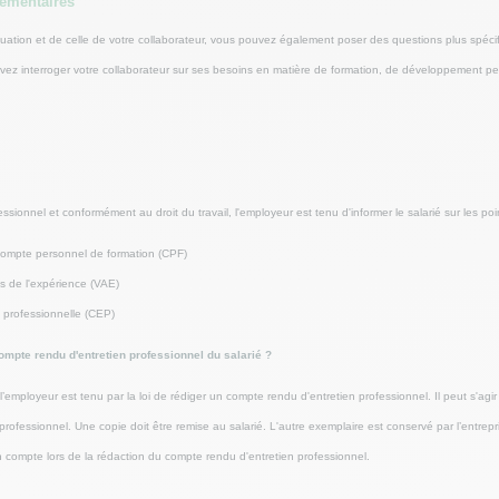
émentaires
tuation et de celle de votre collaborateur, vous pouvez également poser des questions plus spéci
ez interroger votre collaborateur sur ses besoins en matière de formation, de développement pe
essionnel et conformément au droit du travail, l'employeur est tenu d'informer le salarié sur les poi
 compte personnel de formation (CPF)
is de l'expérience (VAE)
n professionnelle (CEP)
mpte rendu d'entretien professionnel du salarié ?
 l’employeur est tenu par la loi de rédiger un compte rendu d'entretien professionnel. Il peut s'ag
 professionnel. Une copie doit être remise au salarié. L'autre exemplaire est conservé par l’entrepr
n compte lors de la rédaction du compte rendu d'entretien professionnel.