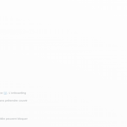
nce
[1]
. L'onboarding
sans prétendre couvrir
bliée peuvent bloquer