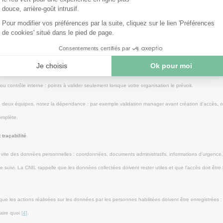
, contrat, informations administratives, documents remis, suivi global.
du poste, planning, référent, premières missions, points de suivi.
, comptes, droits d'accès, ajustement ou retrait d'un accès incorrect.
tils, procédures, règles internes, gestes ou contrôles propres au poste.
ou contrôle interne : points à valider seulement lorsque votre organisation le prévoit.
deux équipes, notez la dépendance : par exemple validation manager avant création d'accès, o
omplète.
traçabilité
vite des données personnelles : coordonnées, documents administratifs, informations d'urgence, 
 suivi. La CNIL rappelle que les données collectées doivent rester utiles et que l'accès doit être
ue les actions réalisées sur les données par les personnes habilitées doivent être enregistrées :
faire quoi
[4]
.