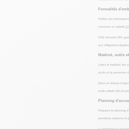
Formalités d'emb
Vérifiez les information
concerne un salarié
[2]
Côté données RH, gardez
aux obligations légale
Matériel, outils e
Listez le matériel, les
accès et la personne c
Dans un réseau d'agence
outils utilisés dès la p
Planning d'accuei
Préparez le planning d'
premières missions et p
Le planning n'a pas beso