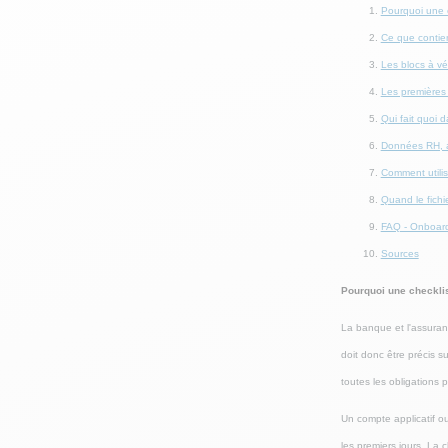
Pourquoi une 
Ce que contient
Les blocs à vér
Les premières 
Qui fait quoi 
Données RH, ac
Comment utilise
Quand le fichie
FAQ - Onboard
Sources
Pourquoi une checkli
La banque et l'assuranc
doit donc être précis su
toutes les obligations
Un compte applicatif o
les premiers jours. La c