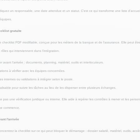
iquez un responsable, une date attendue et un statut. C'est ce qui transforme une liste d'accueil 
 équipes.
cklist gratuite
e checklist PDF modifiable, conçue pour les métiers de la banque et de l'assurance. Elle peut êt
rôles qui interviennent dans l'intégration.
r avant l'arrivée : documents, planning, matériel, outils et interlocuteurs.
ations à vérifier avec les équipes concernées.
es internes ou validations à intégrer selon le poste.
lisable pour suivre les tâches au lieu de les disperser entre plusieurs échanges.
e pas une vérification juridique ou interne. Elle aide à repérer les contrôles à mener et les personn
t ne commence.
vant l'arrivée
oncentrez la checklist sur ce qui peut bloquer le démarrage : dossier salarié, matériel, outils, accè