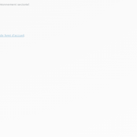
ironnement sectoriel
e livret d'accueil
.