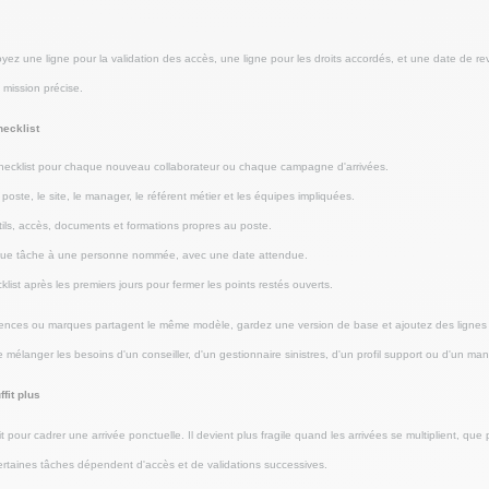
oyez une ligne pour la validation des accès, une ligne pour les droits accordés, et une date de re
 mission précise.
hecklist
checklist pour chaque nouveau collaborateur ou chaque campagne d'arrivées.
poste, le site, le manager, le référent métier et les équipes impliquées.
tils, accès, documents et formations propres au poste.
que tâche à une personne nommée, avec une date attendue.
klist après les premiers jours pour fermer les points restés ouverts.
agences ou marques partagent le même modèle, gardez une version de base et ajoutez des ligne
e mélanger les besoins d'un conseiller, d'un gestionnaire sinistres, d'un profil support ou d'un ma
fit plus
 pour cadrer une arrivée ponctuelle. Il devient plus fragile quand les arrivées se multiplient, que p
ertaines tâches dépendent d'accès et de validations successives.