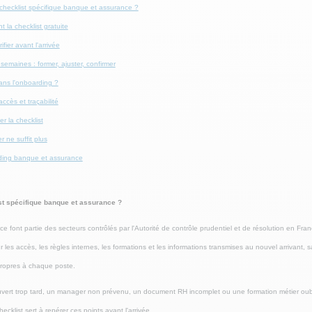
checklist spécifique banque et assurance ?
 la checklist gratuite
ifier avant l'arrivée
semaines : former, ajuster, confirmer
dans l'onboarding ?
cès et traçabilité
r la checklist
r ne suffit plus
ing banque et assurance
st spécifique banque et assurance ?
e font partie des secteurs contrôlés par l'Autorité de contrôle prudentiel et de résolution en Fra
r les accès, les règles internes, les formations et les informations transmises au nouvel arrivant, 
 propres à chaque poste.
uvert trop tard, un manager non prévenu, un document RH incomplet ou une formation métier ou
hecklist sert à repérer ces points avant l'arrivée.