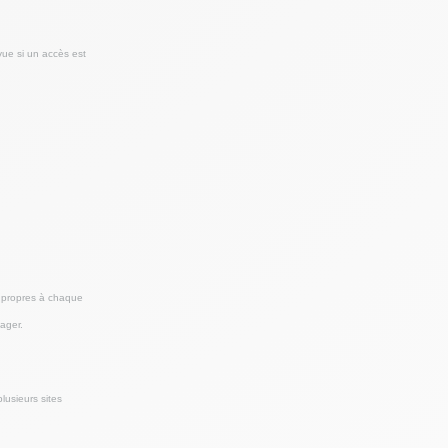
vue si un accès est
s propres à chaque
nager.
lusieurs sites