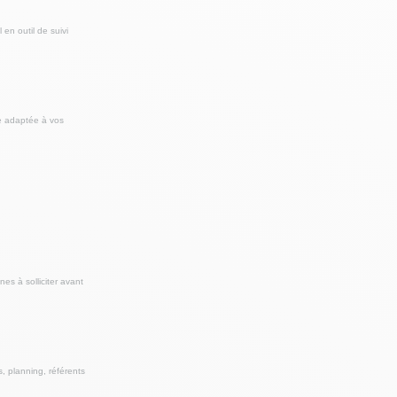
en outil de suivi
re adaptée à vos
es à solliciter avant
s, planning, référents