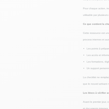
Pour chaque action, ind
utilisable par plusieurs
Ce que contient la che
Cette ressource est un
process internes et aux 
Les points à prépare
Les accès et inform
Les formations, règl
Un support personna
La checklist ne remplac
que le nouvel arrivan
Les blocs à vérifier a
Avant le premier jour, c
et documents internes.