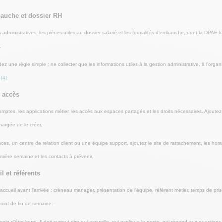
auche et dossier RH
s administratives, les pièces utiles au dossier salarié et les formalités d'embauche, dont la DPAE lo
.
 une règle simple : ne collecter que les informations utiles à la gestion administrative, à l'organi
s
[4]
.
t accès
 comptes, les applications métier, les accès aux espaces partagés et les droits nécessaires. Ajoute
hargée de le créer.
s, un centre de relation client ou une équipe support, ajoutez le site de rattachement, les hora
remière semaine et les contacts à prévenir.
l et référents
accueil avant l'arrivée : créneau manager, présentation de l'équipe, référent métier, temps de pris
oint de fin de semaine.
in d'être lourd. Il doit surtout dire qui accueille, qui explique le poste, qui répond aux questions m