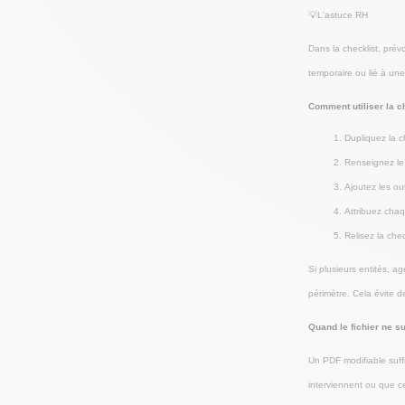
💡L'astuce RH
Dans la checklist, prév
temporaire ou lié à une
Comment utiliser la c
Dupliquez la 
Renseignez le 
Ajoutez les ou
Attribuez cha
Relisez la chec
Si plusieurs entités, 
périmètre. Cela évite d
Quand le fichier ne suf
Un PDF modifiable suffit
interviennent ou que c