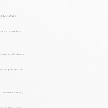
rsque l'arrivée
sation du travail ou
z le valideur de chaque
ires de présence, les
e en main des outils,
étier et qui vérifie