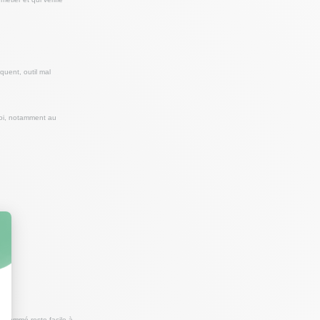
quent, outil mal
loi, notamment au
e nommé reste facile à