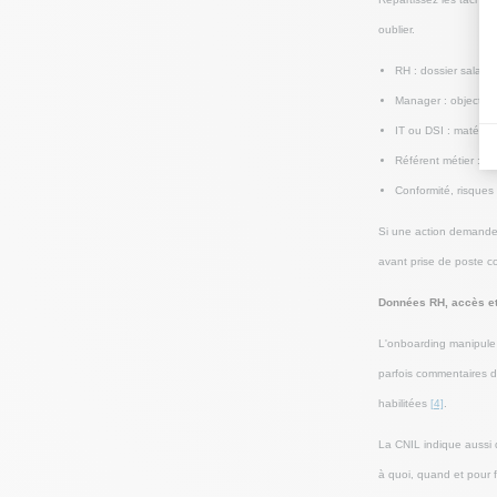
oublier.
RH : dossier salarié
Manager : objectifs 
IT ou DSI : matériel
Référent métier : ou
Conformité, risques 
Si une action demande 
avant prise de poste c
Données RH, accès et 
L'onboarding manipule 
parfois commentaires de
habilitées
[4]
.
La CNIL indique aussi q
à quoi, quand et pour 