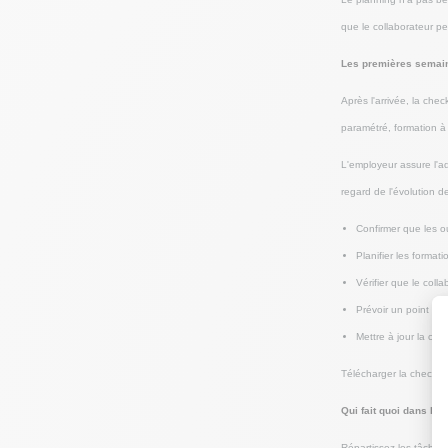
que le collaborateur peu
Les premières semaine
Après l'arrivée, la chec
paramétré, formation à c
L'employeur assure l'ad
regard de l'évolution d
Confirmer que les ou
Planifier les format
Vérifier que le colla
Prévoir un point man
Mettre à jour la che
Télécharger la checklist
Qui fait quoi dans l'o
Répartissez les tâches