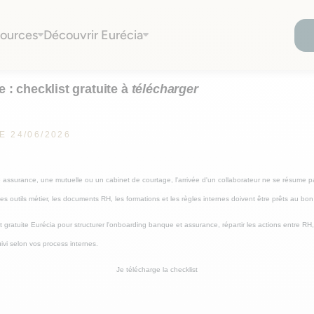
ist gratuite
ources
Découvrir Eurécia
: checklist gratuite à
télécharger
E 24/06/2026
ssurance, une mutuelle ou un cabinet de courtage, l'arrivée d'un collaborateur ne se résume 
les outils métier, les documents RH, les formations et les règles internes doivent être prêts au b
t gratuite Eurécia pour structurer l'onboarding banque et assurance, répartir les actions entre RH,
uivi selon vos process internes.
Je télécharge la checklist