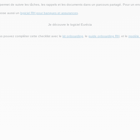
permet de suivre les tâches, les rappels et les documents dans un parcours partagé. Pour un env
opose aussi un
logiciel RH pour banques et assurances
.
Je découvre le logiciel Eurécia
us pouvez compléter cette checklist avec le
kit onboarding
, le
guide onboarding RH
, et le
modèle d
[1]
[2]