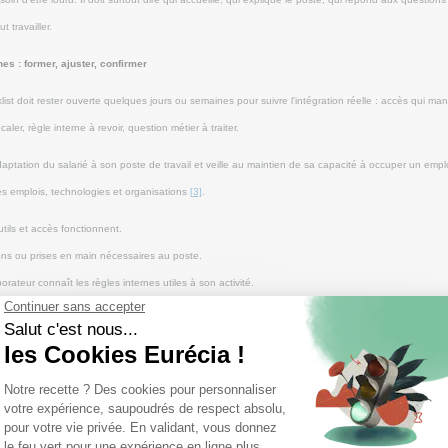
t travailler.
s : former, ajuster, confirmer
klist doit rester ouverte quelques jours ou semaines pour suivre l'intégration réelle : accès qui man
aler, règle interne à revoir, question métier à traiter.
aptation du salarié à son poste de travail et veille au maintien de sa capacité à occuper un emp
es emplois, technologies et organisations
[3]
.
tils et accès fonctionnent.
ions ou prises en main nécessaires au poste.
borateur connaît les règles internes utiles à son activité.
ager après les premiers jours pour traiter les irritants concrets.
cklist si une tâche dépend d'une autre équipe.
 gratuite
nboarding ?
 selon les personnes capables d'agir, pas selon un service générique. Une ligne sans responsabl