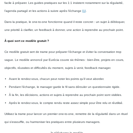
facile à préparer. Les guides pratiques sur les 1:1 insistent notamment sur la régularité,
l'agenda partagé et les actions à suivre après l'échange
[1]
.
Dans la pratique, le one-to-one fonctionne quand il reste concret : un sujet à débloquer,
une priorité à clarifier, un feedback à donner, une action à reprendre au prochain point.
À quoi sert ce modèle gratuit ?
Ce modèle gratuit sert de trame pour préparer l'échange et éviter la conversation trop
vague. Le modèle annoncé par Eurécia couvre six thèmes : bien-être, projets en cours,
objectifs, réussites et difficultés du moment, sujets à venir, feedback manager.
Avant le rendez-vous, chacun peut noter les points qu'il veut aborder.
Pendant l'échange, le manager garde le fil sans dérouler un questionnaire rigide.
À la fin, les décisions, actions et sujets à reprendre au prochain point sont visibles.
Après le rendez-vous, le compte rendu reste assez simple pour être relu et réutilisé.
Utilisez la trame pour lancer un premier one-to-one, remettre de la régularité dans un rituel
qui s'essouffle, ou harmoniser les pratiques entre plusieurs managers.
Je télécharge le modèle