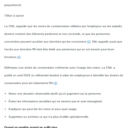
proportionné.
💡Bon à savoir
La CNIL rappelle que les zones de commentaires utilisées par l'employeur sur les salariés
doivent contenir des éléments pertinents et non excessifs, et que les personnes
concernées peuvent accéder aux données qui les concernent
[2]
. Elle rappelle aussi que
l'accès aux données RH doit être limité aux personnes qui en ont besoin pour leurs
fonctions
[2]
.
Définissez une durée de conservation cohérente avec l'usage des notes. La CNIL a
publié en avril 2026 un référentiel destiné à aider les employeurs à identifier les durées de
conservation pour les traitements RH
[3]
.
Notez une situation observable plutôt qu'un jugement sur la personne.
Évitez les informations sensibles qui ne servent pas le suivi managérial.
Expliquez qui peut lire les notes et pour quel usage.
Supprimez ou archivez ce qui n'a plus d'utilité opérationnelle.
Quand un modèle gratuit ne suffit plus