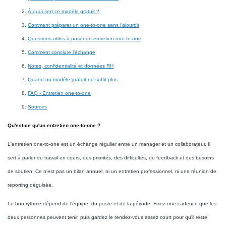
À quoi sert ce modèle gratuit ?
Comment préparer un one-to-one sans l'alourdir
Questions utiles à poser en entretien one-to-one
Comment conclure l'échange
Notes, confidentialité et données RH
Quand un modèle gratuit ne suffit plus
FAQ - Entretien one-to-one
Sources
Qu'est-ce qu'un entretien one-to-one ?
L'entretien one-to-one est un échange régulier entre un manager et un collaborateur. Il
sert à parler du travail en cours, des priorités, des difficultés, du feedback et des besoins
de soutien. Ce n'est pas un bilan annuel, ni un entretien professionnel, ni une réunion de
reporting déguisée.
Le bon rythme dépend de l'équipe, du poste et de la période. Fixez une cadence que les
deux personnes peuvent tenir, puis gardez le rendez-vous assez court pour qu'il reste