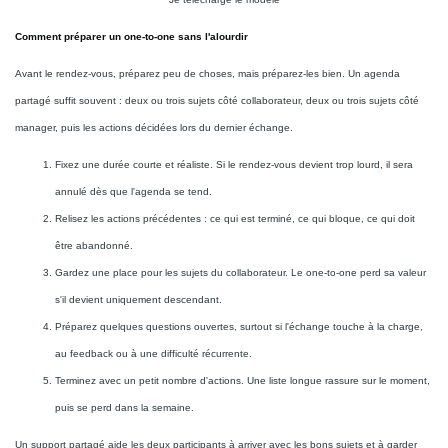
Comment préparer un one-to-one sans l'alourdir
Avant le rendez-vous, préparez peu de choses, mais préparez-les bien. Un agenda
partagé suffit souvent : deux ou trois sujets côté collaborateur, deux ou trois sujets côté
manager, puis les actions décidées lors du dernier échange.
Fixez une durée courte et réaliste. Si le rendez-vous devient trop lourd, il sera
annulé dès que l'agenda se tend.
Relisez les actions précédentes : ce qui est terminé, ce qui bloque, ce qui doit
être abandonné.
Gardez une place pour les sujets du collaborateur. Le one-to-one perd sa valeur
s'il devient uniquement descendant.
Préparez quelques questions ouvertes, surtout si l'échange touche à la charge,
au feedback ou à une difficulté récurrente.
Terminez avec un petit nombre d'actions. Une liste longue rassure sur le moment,
puis se perd dans la semaine.
Un support partagé aide les deux participants à arriver avec les bons sujets et à garder