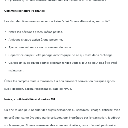
Qu'est-ce qu'on doit surveiller avant que cela devienne un vrai problème ?
Comment conclure l'échange
Les cinq dernières minutes servent à éviter l'effet "bonne discussion, zéro suite".
Notez les décisions prises, même petites.
Attribuez chaque action à une personne.
Ajoutez une échéance ou un moment de revue.
Séparez ce qui peut être partagé avec l'équipe de ce qui reste dans l'échange.
Gardez un sujet ouvert pour le prochain rendez-vous si tout ne peut pas être traité
maintenant.
Évitez les comptes rendus romancés. Un bon suivi tient souvent en quelques lignes :
sujet, décision, action, responsable, date de revue.
Notes, confidentialité et données RH
Un one-to-one peut aborder des sujets personnels ou sensibles : charge, difficulté avec
un collègue, santé évoquée par le collaborateur, inquiétude sur l'organisation, feedback
sur le manager. Si vous conservez des notes nominatives, restez factuel, pertinent et