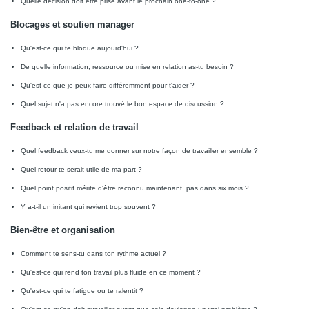
Quelle décision doit être prise avant le prochain one-to-one ?
Blocages et soutien manager
Qu'est-ce qui te bloque aujourd'hui ?
De quelle information, ressource ou mise en relation as-tu besoin ?
Qu'est-ce que je peux faire différemment pour t'aider ?
Quel sujet n'a pas encore trouvé le bon espace de discussion ?
Feedback et relation de travail
Quel feedback veux-tu me donner sur notre façon de travailler ensemble ?
Quel retour te serait utile de ma part ?
Quel point positif mérite d'être reconnu maintenant, pas dans six mois ?
Y a-t-il un irritant qui revient trop souvent ?
Bien-être et organisation
Comment te sens-tu dans ton rythme actuel ?
Qu'est-ce qui rend ton travail plus fluide en ce moment ?
Qu'est-ce qui te fatigue ou te ralentit ?