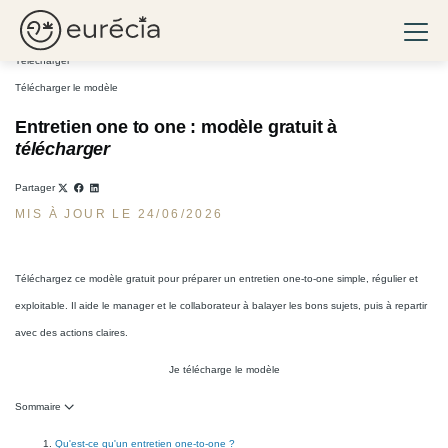
Entretien One to One : modèle gratuit
Ouvri
Eurécia
Télécharger
Télécharger le modèle
Entretien one to one : modèle gratuit à
télécharger
Partager
MIS À JOUR LE 24/06/2026
Téléchargez ce modèle gratuit pour préparer un entretien one-to-one simple, régulier et
exploitable. Il aide le manager et le collaborateur à balayer les bons sujets, puis à repartir
avec des actions claires.
Je télécharge le modèle
Sommaire
Qu'est-ce qu'un entretien one-to-one ?