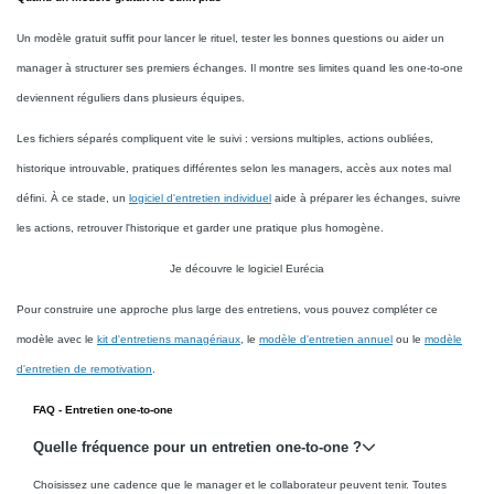
Un modèle gratuit suffit pour lancer le rituel, tester les bonnes questions ou aider un
manager à structurer ses premiers échanges. Il montre ses limites quand les one-to-one
deviennent réguliers dans plusieurs équipes.
Les fichiers séparés compliquent vite le suivi : versions multiples, actions oubliées,
historique introuvable, pratiques différentes selon les managers, accès aux notes mal
défini. À ce stade, un
logiciel d'entretien individuel
aide à préparer les échanges, suivre
les actions, retrouver l'historique et garder une pratique plus homogène.
Je découvre le logiciel Eurécia
Pour construire une approche plus large des entretiens, vous pouvez compléter ce
modèle avec le
kit d'entretiens managériaux
, le
modèle d'entretien annuel
ou le
modèle
d'entretien de remotivation
.
FAQ - Entretien one-to-one
Quelle fréquence pour un entretien one-to-one ?
Choisissez une cadence que le manager et le collaborateur peuvent tenir. Toutes