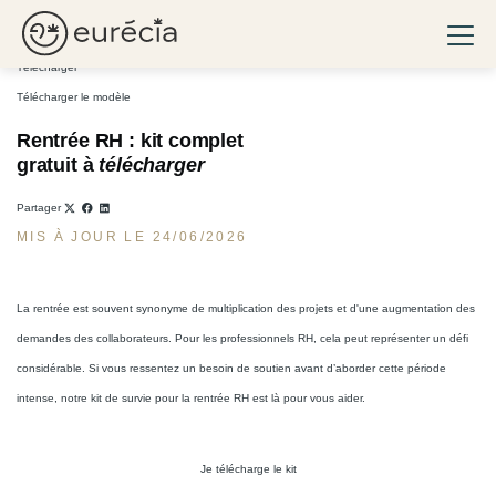
Réussir sa rentrée rh : kit complet gratuit à télécharger
Ouvri
Eurécia
Télécharger
Télécharger le modèle
Rentrée RH : kit complet
gratuit à
télécharger
Partager
MIS À JOUR LE 24/06/2026
La rentrée est souvent synonyme de multiplication des projets et d'une augmentation des
demandes des collaborateurs. Pour les professionnels RH, cela peut représenter un défi
considérable. Si vous ressentez un besoin de soutien avant d’aborder cette période
intense, notre kit de survie pour la rentrée RH est là pour vous aider.
Je télécharge le kit