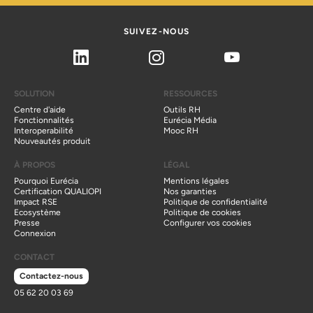
SUIVEZ-NOUS
Linkedin
Instagram
Youtube
SOLUTION
RESSOURCES
Centre d'aide
Outils RH
Fonctionnalités
Eurécia Média
Interoperabilité
Mooc RH
Nouveautés produit
À PROPOS
LÉGAL
Pourquoi Eurécia
Mentions légales
Certification QUALIOPI
Nos garanties
Impact RSE
Politique de confidentialité
Ecosystème
Politique de cookies
Presse
Configurer vos cookies
Connexion
CONTACT
Contactez-nous
05 62 20 03 69