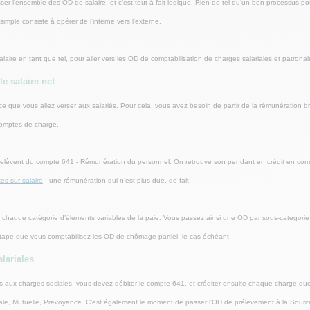
 l’ensemble des OD de salaire, et c’est tout à fait logique. Rien de tel qu’un bon processus pour
simple consiste à opérer de l’interne vers l’externe.
laire en tant que tel, pour aller vers les OD de comptabilisation de charges salariales et patronale
e salaire net
r ce que vous allez verser aux salariés. Pour cela, vous avez besoin de partir de la rémunération b
 comptes de charge.
net relèvent du compte 641 - Rémunération du personnel. On retrouve son pendant en crédit en co
es sur salaire
: une rémunération qui n’est plus due, de fait.
l de chaque catégorie d’éléments variables de la paie. Vous passez ainsi une OD par sous-catégorie 
 étape que vous comptabilisez les OD de chômage partiel, le cas échéant.
lariales
es aux charges sociales, vous devez débiter le compte 641, et créditer ensuite chaque charge du
iale, Mutuelle, Prévoyance. C’est également le moment de passer l’OD de prélèvement à la Sourc