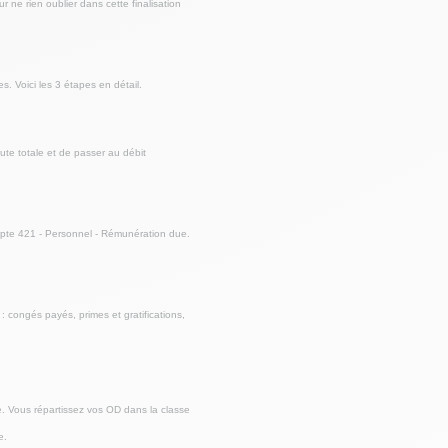
 ne rien oublier dans cette finalisation
s. Voici les 3 étapes en détail.
rute totale et de passer au débit
mpte 421 - Personnel - Rémunération due.
: congés payés, primes et gratifications,
e. Vous répartissez vos OD dans la classe
e.