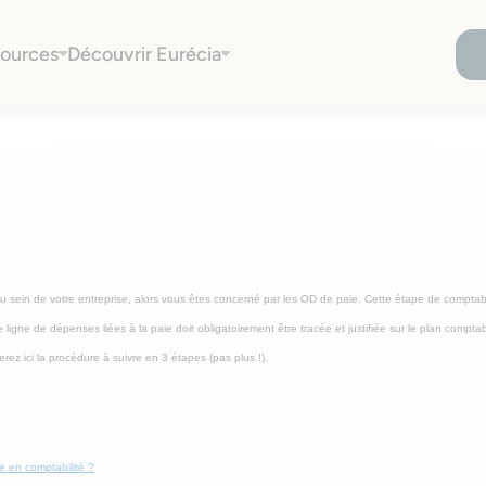
e paie en 3 étapes
ources
Découvrir Eurécia
 au sein de votre entreprise, alors vous êtes concerné par les OD de paie. Cette étape de comptabi
e ligne de dépenses liées à la paie doit obligatoirement être tracée et justifiée sur le plan compt
rez ici la procédure à suivre en 3 étapes (pas plus !).
 en comptabilité ?