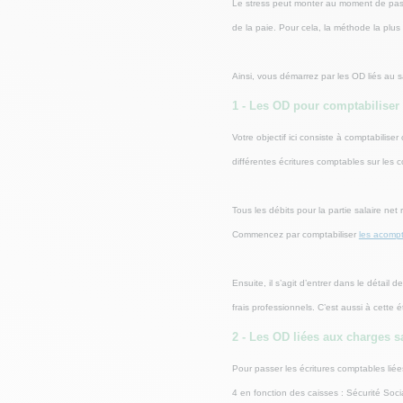
Le stress peut monter au moment de passer
de la paie. Pour cela, la méthode la plus 
Ainsi, vous démarrez par les OD liés au sa
1 - Les OD pour comptabiliser l
Votre objectif ici consiste à comptabilise
différentes écritures comptables sur les
Tous les débits pour la partie salaire 
Commencez par comptabiliser
les acompt
Ensuite, il s’agit d’entrer dans le détai
frais professionnels. C’est aussi à cette
2 - Les OD liées aux charges sa
Pour passer les écritures comptables lié
4 en fonction des caisses : Sécurité Soc