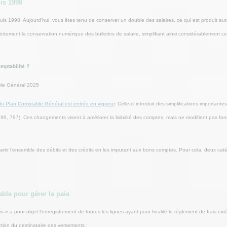
uis 1998
epuis 1998. Aujourd’hui, vous êtes tenu de conserver un double des salaires, ce qui est produit aut
icitement la conservation numérique des bulletins de salaire, simplifiant ainsi considérablement cet
ptabilité ?
ble Général 2025
 du Plan Comptable Général est entrée en vigueur
. Celle-ci introduit des simplifications importan
96, 797). Ces changements visent à améliorer la lisibilité des comptes, mais ne modifient pas f
partir l’ensemble des débits et des crédits en les imputant aux bons comptes. Pour cela, deux cat
ble pour gérer la paie
 a pour objet l’enregistrement de toutes les lignes ayant pour finalité le règlement de frais extér
tion du destinataire des versements :