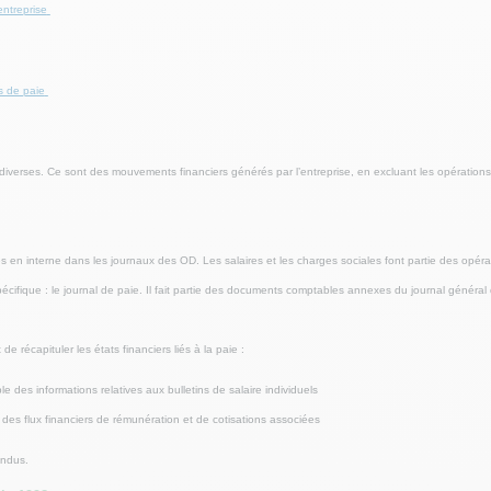
ntreprise
s de paie
verses. Ce sont des mouvements financiers générés par l’entreprise, en excluant les opérations 
 en interne dans les journaux des OD. Les salaires et les charges sociales font partie des opéra
cifique : le journal de paie. Il fait partie des documents comptables annexes du journal général 
récapituler les états financiers liés à la paie :
e des informations relatives aux bulletins de salaire individuels
 des flux financiers de rémunération et de cotisations associées
ondus.