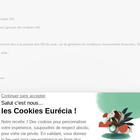
ompte 43)
liques (groupe de comptes 44)
onnent lieu à la plupart des OD de paie, car ils génèrent de nombreux mouvements financiers. Vo
 paie :
nce
mble des comptes de charges de personnel (64). Voici la répartition des lignes :
yance (645)