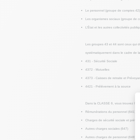
Le personnel (groupe de comptes 42)
Les organismes sociaux (groupe de c
L’État et les autres collectivités pub
Les groupes 43 et 44 sont ceux qui d
systématiquement dans le cadre de la
431 - Sécurité Sociale
4372 - Mutuelles
4373 - Caisses de retraite et Prévoya
4421 - Prélèvement à la source
Dans la CLASSE 6, vous trouvez l’ense
Rémunérations du personnel (641)
Charges de sécurité sociale et prévo
Autres charges sociales (647)
Autres charges de personnel (648)