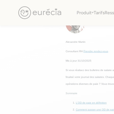
Comptabiliser les OD d
Produit
Tarifs
Ress
Eurécia
Alexandre Martin
Consultant RH
Prendre rendez-vous
Mis à jour 31/10/2025
Si vous réalisez des bulletins de salaire
finalisé votre journal des salaires. Chaqu
opérations diverses de paie ? Vous trouve
Sommaire
L'OD de paie en définition
Comment passer une OD de paie