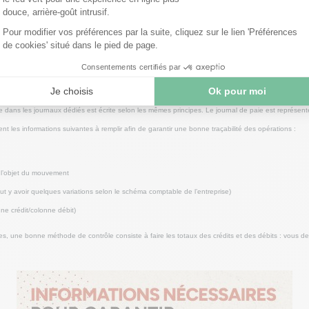
s aux transferts de charges (anciennement comptes 791, 796 et 797) ont été supprimés. Ces mou
 appropriés pour plus de transparence.
les à connaitre
e dans les journaux dédiés est écrite selon les mêmes principes. Le journal de paie est représen
 les informations suivantes à remplir afin de garantir une bonne traçabilité des opérations :
l’objet du mouvement
ut y avoir quelques variations selon le schéma comptable de l’entreprise)
e crédit/colonne débit)
s, une bonne méthode de contrôle consiste à faire les totaux des crédits et des débits : vous 