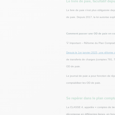
Le livre de paie, facultatif dep
Le livre de paie n’est plus obligatoire d
de paie. Depuis 2017, la loi autorise expl
Comment passer une OD de paie en com
💡 Important – Réforme du Plan Compta
Depuis le 1er janvier 2025, une réforme
de transferts de charges (comptes 791, 7
OD de paie.
Le journal de paie a pour fonction de ré
comptabiliser les OD de paie.
Se repérer dans le plan compta
La CLASSE 4, appelée « comptes de tiers »
décompose en différentes lignes, en fonc