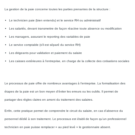
La gestion de la paie concerne toutes les parties prenantes de la structure :
Le technicien paie (bien entendu) et le service RH ou administratif
Les salariés, devant transmettre de façon réactive toute absence ou modification
Les managers, assurant le reporting des variables de paie
Le service comptable (s’il est séparé du service RH)
Les dirigeants pour validation et paiement du salaire
Les caisses extérieures à l’entreprise, en charge de la collecte des cotisations sociales
Le processus de paie offre de nombreux avantages à l’entreprise. La formalisation des
étapes de la paie est un bon moyen d’éviter les erreurs ou les oublis. Il permet de
partager des règles claires en amont du traitement des salaires.
Enfin, cette pratique permet de comprendre le circuit du salaire, en cas d’absence du
personnel dédié à son traitement. Le processus est établi de façon qu’un professionnel
technicien en paie puisse remplacer « au pied levé » le gestionnaire absent.