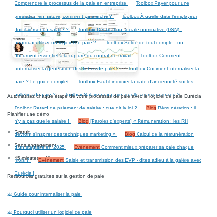
Comprendre le processus de la paie en entreprise
Toolbox
Payer pour une
prestation en nature, comment ça marche ?
Toolbox
À quelle date l’employeur
doit-il verser un salaire ?
Toolbox
Déclaration sociale nominative (DSN) :
pourquoi utiliser un logiciel de paie ?
Toolbox
Solde de tout compte : un
document essentiel à la rupture du contrat de travail
Toolbox
Comment
automatiser la génération des fiches de paie ?
Toolbox
Comment internaliser la
paie ? Le guide complet
Toolbox
Faut-il indiquer la date d’ancienneté sur les
bulletins de paie ?
Toolbox
Salaire non payé, quelles conséquences ?
Automatisez chaque étape de votre processus de paie avec le logiciel de paie Eurécia
Toolbox
Retard de paiement de salaire : que dit la loi ?
Blog
Rémunération : il
Planifier une démo
n'y a pas que le salaire !
Blog
[Paroles d'experts] « Rémunération : les RH
Gratuit
devront s’inspirer des techniques marketing »
Blog
Calcul de la rémunération
Sans engagement
d'un stagiaire en 2025
Evénement
Comment mieux préparer sa paie chaque
45 minutes suffisent
mois ?
Evénement
Saisie et transmission des EVP - dites adieu à la galère avec
Eurécia !
Ressources gratuites sur la gestion de paie
Guide pour internaliser la paie
Pourquoi utiliser un logiciel de paie