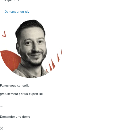
expert RH.
Demander un rdv
Faites-vous conseiller
gratuitement par un expert RH
Demander une démo