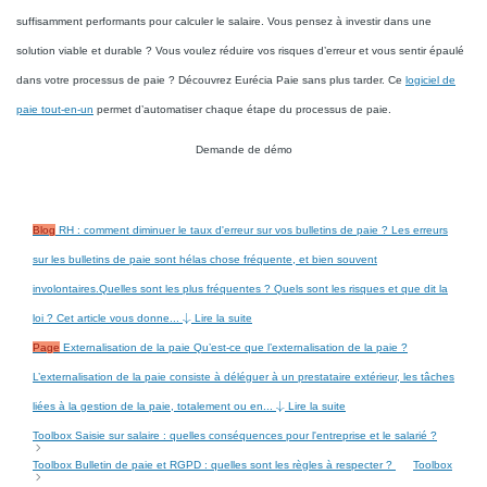
suffisamment performants pour calculer le salaire. Vous pensez à investir dans une
solution viable et durable ? Vous voulez réduire vos risques d’erreur et vous sentir épaulé
dans votre processus de paie ? Découvrez Eurécia Paie sans plus tarder. Ce
logiciel de
paie tout-en-un
permet d’automatiser chaque étape du processus de paie.
Demande de démo
Blog
RH : comment diminuer le taux d'erreur sur vos bulletins de paie ?
Les erreurs
sur les bulletins de paie sont hélas chose fréquente, et bien souvent
involontaires.Quelles sont les plus fréquentes ? Quels sont les risques et que dit la
loi ? Cet article vous donne...
Lire la suite
Page
Externalisation de la paie
Qu’est-ce que l’externalisation de la paie ?
L’externalisation de la paie consiste à déléguer à un prestataire extérieur, les tâches
liées à la gestion de la paie, totalement ou en...
Lire la suite
Toolbox
Saisie sur salaire : quelles conséquences pour l'entreprise et le salarié ?
Toolbox
Bulletin de paie et RGPD : quelles sont les règles à respecter ?
Toolbox