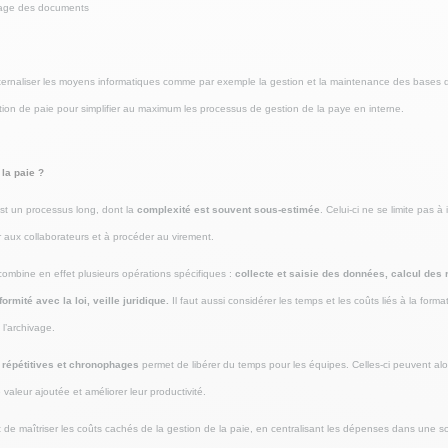
kage des documents
’externaliser les moyens informatiques comme par exemple la gestion et la maintenance des bases
ication de paie pour simplifier au maximum les processus de gestion de la paye en interne.
la paie ?
est un processus long, dont la
complexité est souvent sous-estimée
. Celui-ci ne se limite pas à
er aux collaborateurs et à procéder au virement.
combine en effet plusieurs opérations spécifiques :
collecte et saisie des données, calcul des
ormité avec la loi, veille juridique.
Il faut aussi considérer les temps et les coûts liés à la forma
 l’archivage.
 répétitives et chronophages
permet de libérer du temps pour les équipes. Celles-ci peuvent alo
 valeur ajoutée et améliorer leur productivité.
de maîtriser les coûts cachés de la gestion de la paie, en centralisant les dépenses dans une s