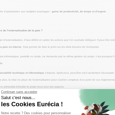
e d’optimisation aux multiples avantages :
gains de productivité, de temps et d’argent.
s de l’externalisation de la paie ?
t d’externalisation, il faut définir et cadrer les actions que l’on souhaite déléguer. Il peut être in
la paie en interne.
Cela permet de faire le point sur les réels besoins de l’entreprise.
le est informatique, partielle ou totale, ne demande pas la même gestion du projet, c’est pourquoi 
le.
aisabilité technique et informatique
s’impose. Après-tout, peut-être est-il seulement nécessaire d
 plus, la mise en place de l’externalisation peut s’avérer complexe d’un point de vue réglementai
onc primordial d’étudier le projet sous tous ses aspects.
rminées, il faut choisir un chef de projet, identifier les acteurs qui prendront part à sa réalisation
et l’aide d’experts externes
. Une fois constituée, cette équipe a pour mission de
rédiger le cah
estataire ou d’une solution, et de veiller au bon déroulement
du projet d’externalisation.