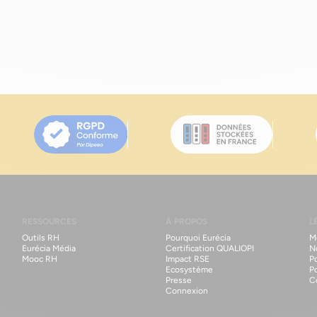
uelles sont les règles à respecter ?
Toolbox
Comprendre le processus de la paie en entrepri
Payer pour une prestation en nature, comment ça marche ?
Toolbox
À quelle date l’employeur 
n salaire ?
Toolbox
Déclaration sociale nominative (DSN) : pourquoi utiliser un logiciel de paie 
Solde de tout compte : un document essentiel à la rupture du contrat de travail
Toolbox
Comm
ser la génération des fiches de paie ?
Toolbox
Comment internaliser la paie ? Le guide compl
Faut-il indiquer la date d’ancienneté sur les bulletins de paie ?
Toolbox
Salaire non payé, que
ences ?
Toolbox
Retard de paiement de salaire : que dit la loi ?
Blog
Rémunération : il n'
laire !
Blog
[Paroles d'experts] « Rémunération : les RH devront s’inspirer des techniques ma
cul de la rémunération d'un stagiaire en 2025
Evénement
Comment mieux préparer sa paie 
Evénement
Saisie et transmission des EVP - dites adieu à la galère avec Eurécia !
RESSOURCES
À PROPOS
L
Outils RH
Pourquoi Eurécia
M
Eurécia Média
Certification QUALIOPI
N
Mooc RH
Impact RSE
Po
Ecosystème
P
Presse
C
Connexion