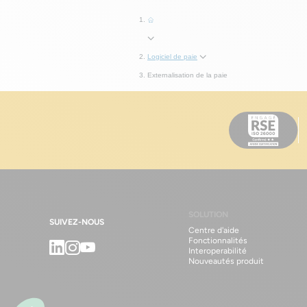
RGPD : q
Toolbox
verser u
Logiciel de paie
Toolbox
Externalisation de la paie
automati
Toolbox
conséqu
que le sa
Blog
Cal
mois ?
SOLUTION
SUIVEZ-NOUS
Centre d'aide
Fonctionnalités
Linkedin
Instagram
Youtube
Interoperabilité
Nouveautés produit