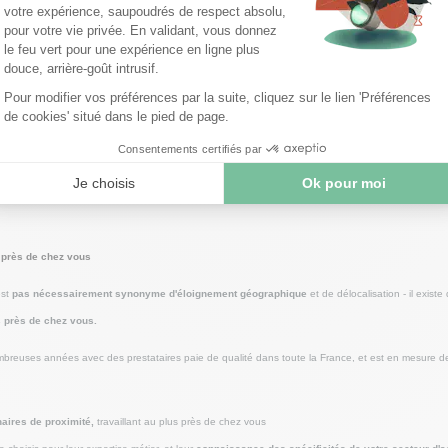
nalisation de la paie ?
sation peuvent varier selon la solution ou le prestataire choisi. Il est donc nécessaire de
faire ét
ts experts ou éditeurs.
e choisie, solution informatique ou cabinet gestionnaire, la tarification se présente généraleme
 ou à l’année
, ou sous forme d’un contrat entre
3 à 5 ans
 près de chez vous
est
pas nécessairement synonyme d'éloignement géographique
et de délocalisation - il existe
s près de chez vous.
ombreuses années avec des prestataires paie de qualité dans toute la France, et est en mesure d
naires de proximité,
travaillant au plus près de chez vous