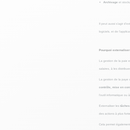
Archivage
et stoc
Il peut aussi s’agir d
logiciels, et de l’appl
Pourquoi externaliser 
La gestion de la paie 
salaires, à les distribu
La gestion de la paye 
contrôle, mise en conf
l’outil informatique ou à
Externaliser les
tâches
des actions à plus forte
Cela permet également 