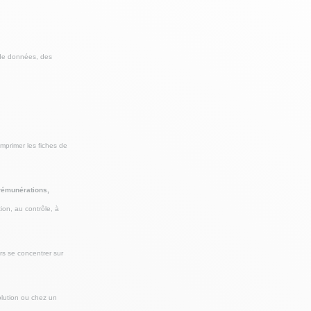
 de données, des
 imprimer les fiches de
 rémunérations,
tion, au contrôle, à
rs se concentrer sur
olution ou chez un