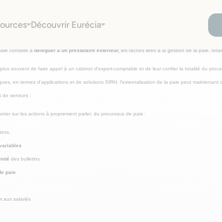
ources
Découvrir Eurécia
alisation de la paie ?
 paie consiste à
déléguer à un prestataire extérieur,
les tâches liées à la gestion de la paie, tota
le plus souvent de faire appel à un cabinet d’expert-comptable et de leur confier la totalité du pro
ues, en termes d’applications et de solutions SIRH, l’externalisation de la paie peut maintenant c
t de services :
porter sur les actions à proprement parler, du processus de paie :
ions,
variables
mité
des bulletins
de paie
on
aux salariés