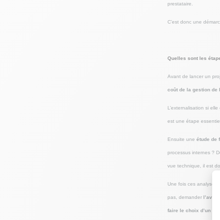
prestataire.
C’est donc une démarch
Quelles sont les étape
Avant de lancer un proje
coût de la gestion de 
L’externalisation si el
est une étape essentiel
Ensuite une
étude de f
processus internes ? De
vue technique, il est d
Une fois ces analyses te
pas, demander
l’avis 
faire le choix d’un pr