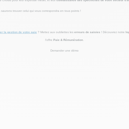
e choisis pour leur expertise métier, et leur
connaissance des spécificités de votre secteur d'ac
 saurons trouver celui qui vous correspondra en tous points !
ser la gestion de votre paie
? Mettez aux oubliettes les
erreurs de saisies
! Découvrez notre
lo
l'offre
Paie & Rémunération
.
Demander une démo
: comment diminuer le taux d'erreur sur vos bulletins de paie ?
Les erreurs sur les bulletins de pa
ose fréquente, et bien souvent involontaires.Quelles sont les plus fréquentes ? Quels sont les ri
a loi ? Cet article vous donne...
Lire la suite
ternalisation de la paie
Qu’est-ce que l’externalisation de la paie ?L’externalisation de la paie con
 à un prestataire extérieur, les tâches liées à la gestion de la paie, totalement ou en...
Lire la s
Saisie sur salaire : quelles conséquences pour l'entreprise et le salarié ?
Toolbox
Bulletin de p