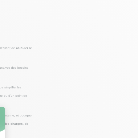
téressant de
calculer le
l’analyse des besoins
e simplifier les
re ou d’un point de
 en interne, et pourquoi
ier des charges, de