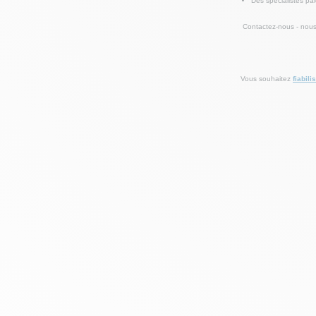
Des spécialistes pai
Contactez-nous
- nous
Vous souhaitez
fiabili
Blog
RH 
hélas ch
que dit l
Page
Ex
déléguer
Toolbox