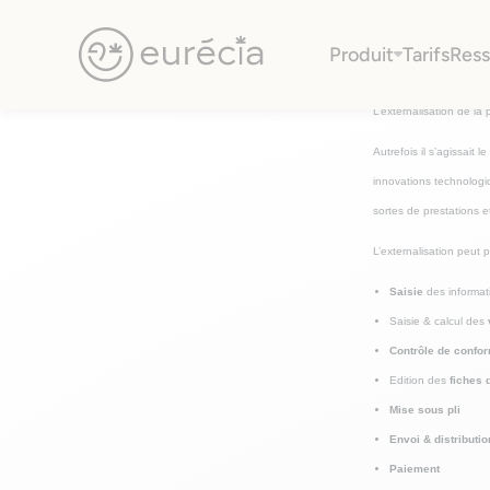
Externalisation de la paie
Produit
Tarifs
Ress
Qu’est-ce que l’extern
Eurécia
L’externalisation de la
Autrefois il s’agissait 
innovations technologiq
sortes de prestations e
L’externalisation peut 
Saisie
des informat
Saisie & calcul des
Contrôle de confor
Edition des
fiches 
Mise sous pli
Envoi & distributi
Paiement