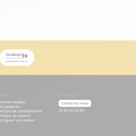
se
doit-il
?
ent
et
lles
y a pas
rketing »
chaque
ÉGAL
CONTACT
entions légales
Contactez-nous
os garanties
05 62 20 03 69
litique de confidentialité
olitique de cookies
onfigurer vos cookies