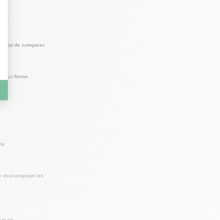
ablir et de comparer
nt sous
forme
 de
e vous proposer les