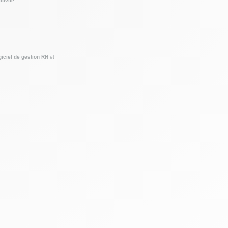
tivité
giciel de gestion RH
et
ie sont
sques et
siste à
uite
aie et