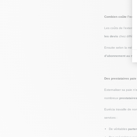
Combien coûte l’exter
Les coûts de l’externali
les devis
chez différen
Ensuite selon la méthod
d’abonnement au mois
Des prestataires paie
Externaliser sa paie n'
nombreux
prestataire
Eurécia travaille de n
services :
De véritables
parte