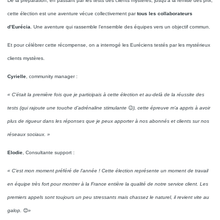
De la préparation, en passant par les tests des clients mystères, jusqu’à la remise des prix,
cette élection est une aventure vécue collectivement par
tous les collaborateurs
d’Eurécia
. Une aventure qui rassemble l’ensemble des équipes vers un objectif commun.
Et pour célébrer cette récompense, on a interrogé les Euréciens testés par les mystérieux
clients mystères.
Cyrielle
, community manager :
« C’était la première fois que je participais à cette élection et au-delà de la réussite des
tests (qui rajoute une touche d’adrénaline stimulante
😉
), cette épreuve m’a appris à avoir
plus de rigueur dans les réponses que je peux apporter à nos abonnés et clients sur nos
réseaux sociaux. »
Elodie
, Consultante support :
« C’est mon moment préféré de l’année ! Cette élection représente un moment de travail
en équipe très fort pour montrer à la France entière la qualité de notre service client. Les
premiers appels sont toujours un peu stressants mais chassez le naturel, il revient vite au
galop.
😊
»