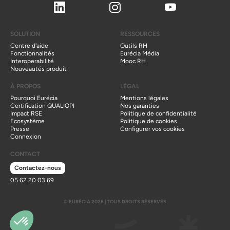
Linkedin
Instagram
Youtube
SOLUTION
RESSOURCES
Centre d'aide
Outils RH
Fonctionnalités
Eurécia Média
Interoperabilité
Mooc RH
Nouveautés produit
À PROPOS
LÉGAL
Pourquoi Eurécia
Mentions légales
Certification QUALIOPI
Nos garanties
Impact RSE
Politique de confidentialité
Ecosystème
Politique de cookies
Presse
Configurer vos cookies
Connexion
CONTACT
Contactez-nous
05 62 20 03 69
© EURÉCIA 2026 | TOUS DROITS RÉSERVÉS