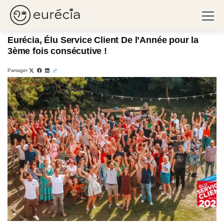
Evènement
Ouvri
21/11/2022
Eurécia
Eurécia, Élu Service Client De l’Année pour la
3ème fois consécutive !
Partager