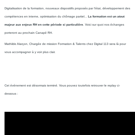
Digitalisation de la formation, nouveaux dispositifs proposés par l'état, développement des
compétences en interne, optimisation du chômage partiel...
La formation est un atout
majeur aux enjeux RH en cette période si particulière
. Voici sur quoi nos échanges
porteront au prochain Canapé RH.
Mathilde Alarçon, Chargée de mission Formation & Talents chez Digital 113 sera là pour
vous accompagner à y voir plus clair.
Cet événement est désormais terminé. Vous pouvez toutefois retrouver le replay ci-
dessous :