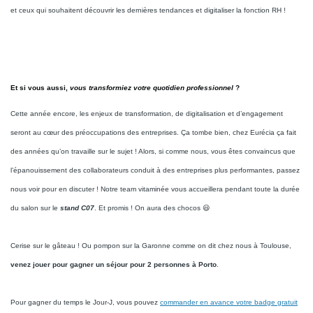
et ceux qui souhaitent découvrir les dernières tendances et digitaliser la fonction RH !
Et si vous aussi,
vous transformiez votre quotidien professionnel
?
Cette année encore, les enjeux de transformation, de digitalisation et d’engagement
seront au cœur des préoccupations des entreprises. Ça tombe bien, chez Eurécia ça fait
des années qu’on travaille sur le sujet ! Alors, si comme nous, vous êtes convaincus que
l’épanouissement des collaborateurs conduit à des entreprises plus performantes, passez
nous voir pour en discuter ! Notre team vitaminée vous accueillera pendant toute la durée
du salon sur le
stand C07
. Et promis ! On aura des chocos 😃
Cerise sur le gâteau ! Ou pompon sur la Garonne comme on dit chez nous à Toulouse,
venez jouer pour gagner un séjour pour 2 personnes à Porto
.
Pour gagner du temps le Jour-J, vous pouvez
commander en avance votre badge gratuit