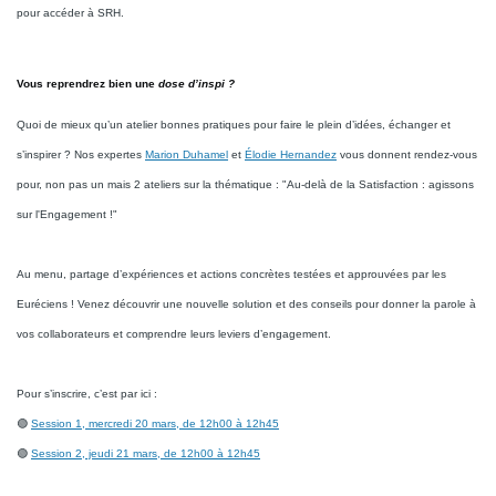
pour accéder à SRH.
Vous reprendrez bien une
dose d’inspi ?
Quoi de mieux qu’un atelier bonnes pratiques pour faire le plein d’idées, échanger et
s’inspirer ? Nos expertes
Marion Duhamel
et
Élodie Hernandez
vous donnent rendez-vous
pour, non pas un mais 2 ateliers sur la thématique : "Au-delà de la Satisfaction : agissons
sur l'Engagement !"
Au menu, partage d’expériences et actions concrètes testées et approuvées par les
Euréciens ! Venez découvrir une nouvelle solution et des conseils pour donner la parole à
vos collaborateurs et comprendre leurs leviers d’engagement.
Pour s’inscrire, c’est par ici :
🟢
Session 1, mercredi 20 mars, de 12h00 à 12h45
🟢
Session 2, jeudi 21 mars, de 12h00 à 12h45