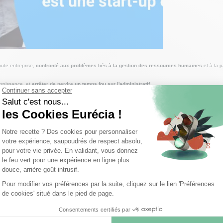
oute entreprise,
confronté aux problèmes liés à la gestion des ressources humaines
et à la 
croissance, et
arrêter de perdre un temps fou sur l'administratif
.
rer ses RH quand on est une start-up en croissance ?
découvrez :
inistrative
ns les règles de l'art
(et de manière efficace - prenez de l'avance sur toute la paperasse d'entré
t startup
qui vous anime et vous définit !
Ce webinar est désormais terminé.
ur et vous aimeriez
mieux piloter votre activité
? Téléchargez gratuitement notre guide et décou