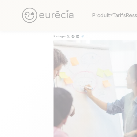
Webinar replay
12/12/2019
Produit
Tarifs
Ress
Comment gérer ses RH quand on 
Eurécia
Partager