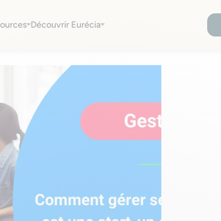
ources
Découvrir Eurécia
est une start-up en croissance ?