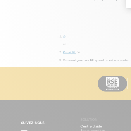
Portail RH
Comment gérer ses RH quand on est une start-up 
SOLUTION
SUIVEZ-NOUS
Centre d'aide
Fonctionnalités