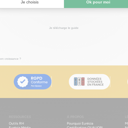
croissance
de votre PME !
Je télécharge le guide
en croissance ?
RESSOURCES
À PROPOS
L
Outils RH
Pourquoi Eurécia
M
Eurécia Média
Certification QUALIOPI
N