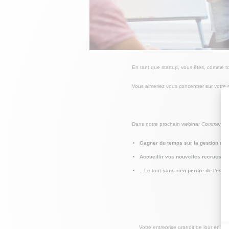
En tant que startup, vous êtes, comme t
Vous aimeriez vous concentrer sur votre 
Dans notre prochain webinar
Comment gé
Gagner du temps sur la gestion adm
Accueillir vos nouvelles recrues da
...Le tout
sans rien perdre de l'espri
Votre entreprise grandit de jour en jo