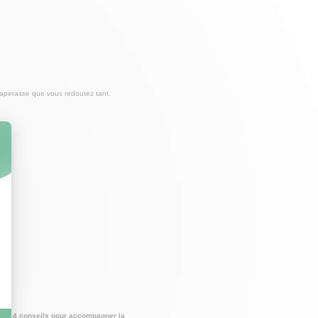
paperasse que vous redoutez tant.
e !)
vrez
4 conseils pour accompagner la