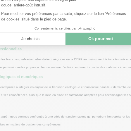
l'employeur est tenu de rédiger un procès-verbal de désaccord, précisant les mesures qu'il enten
ns de 300 salariés ? S'il n'existe aucune obligation de négociation sur le sujet, les entreprises o
 venons d’évoquer.
essionnelles
les branches professionnelles doivent négocier sur la GEPP au moins une fois tous les trois ans.
ions professionnelles propres à chaque secteur d'activité, en tenant compte des mutations économ
ologiques et numériques
entreprises à intégrer les enjeux de la transition écologique et numérique dans leur démarche de 
is et les compétences, ainsi que la mise en place de formations adaptées pour accompagner les sa
pé : nous sommes confrontés à une série de transformations qui perturbent l’entreprise et les c
prises en matière de gestion des compétences.