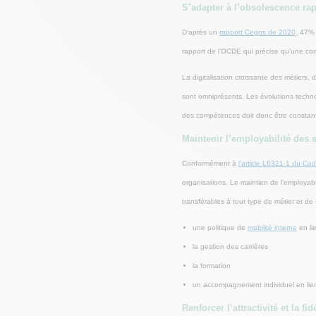
S’adapter à l’obsolescence r
D’après un
rapport Cegos de 2020,
47% d
rapport de l’OCDE qui précise qu’une c
La digitalisation croissante des métiers, 
sont omniprésents. Les évolutions technol
des compétences doit donc être constan
Maintenir l’employabilité des s
Conformément à
l’article L6321-1 du Cod
organisations. Le maintien de l’employabi
transférables à tout type de métier et de s
une politique de
mobilité interne
en lie
la gestion des carrières
la formation
un accompagnement individuel en lien
Renforcer l’attractivité et la fi