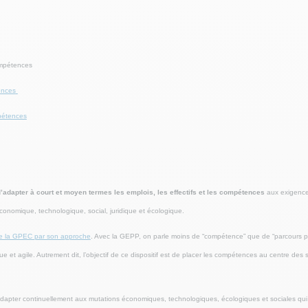
ompétences
ences
mpétences
adapter à court et moyen termes les emplois, les effectifs et les compétences
aux exigences
conomique, technologique, social, juridique et écologique.
de la GPEC par son approche
. Avec la GEPP, on parle moins de “compétence” que de “parcours pro
t agile. Autrement dit, l’objectif de ce dispositif est de placer les compétences au centre des 
’adapter continuellement aux mutations économiques, technologiques, écologiques et sociales qui