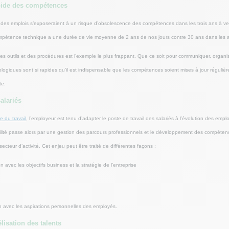
apide des compétences
es emplois s’exposeraient à un risque d’obsolescence des compétences dans les trois ans à ven
ompétence technique a une durée de vie moyenne de 2 ans de nos jours contre 30 ans dans les
des outils et des procédures est l’exemple le plus frappant. Que ce soit pour communiquer, organiser
ogiques sont si rapides qu’il est indispensable que les compétences soient mises à jour régulière
te.
alariés
e du travail
, l’employeur est tenu d’adapter le poste de travail des salariés à l’évolution des empl
lité passe alors par une gestion des parcours professionnels et le développement des compétences,
ecteur d’activité. Cet enjeu peut être traité de différentes façons :
n avec les objectifs business et la stratégie de l’entreprise
 avec les aspirations personnelles des employés.
délisation des talents