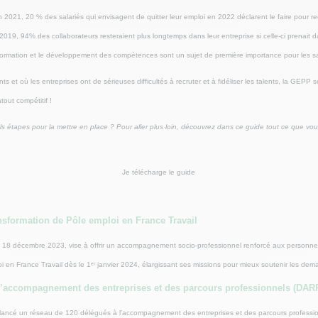
 2021, 20 % des salariés qui envisagent de quitter leur emploi en 2022 déclarent le faire pour rec
 2019, 94% des collaborateurs resteraient plus longtemps dans leur entreprise si celle-ci prena
ormation et le développement des compétences sont un sujet de première importance pour les sa
nts et où les entreprises ont de sérieuses difficultés à recruter et à fidéliser les talents, la GE
out compétitif !
 étapes pour la mettre en place ? Pour aller plus loin, découvrez dans ce guide tout ce que vou
Je télécharge le guide
ansformation de Pôle emploi en France Travail
le 18 décembre 2023, vise à offrir un accompagnement socio-professionnel renforcé aux personnes
i en France Travail dès le 1
ᵉʳ
janvier 2024, élargissant ses missions pour mieux soutenir les dem
l’accompagnement des entreprises et des parcours professionnels (DAR
l a lancé un réseau de 120 délégués à l’accompagnement des entreprises et des parcours profess