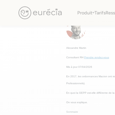
Comment appréhender
Produit
Tarifs
Ress
Eurécia
Alexandre Martin
Consultant RH
Prendre rendez-vous
Mis à jour 07/04/2026
En 2017, les ordonnances Macron ont re
Professionnels).
En quoi la GEPP est-elle différente de 
On vous explique.
Sommaire