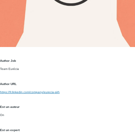
Author Job
Team Eurécia
Author URL
https://fr.linkedin.com/company/eurecia-sirh
Est un auteur
On
Est un expert