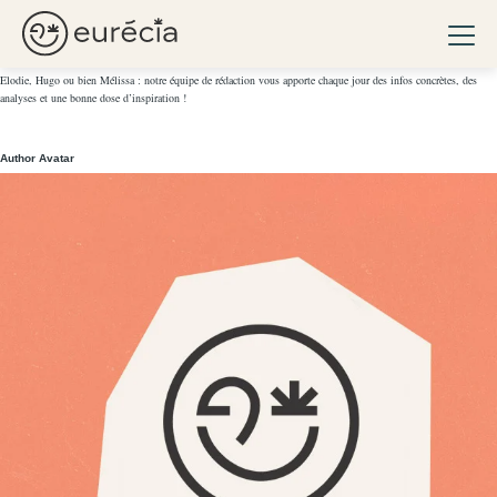
La rédaction
Ouvri
Eurécia
Elodie, Hugo ou bien Mélissa : notre équipe de rédaction vous apporte chaque jour des infos concrètes, des
analyses et une bonne dose d’inspiration !
Author Avatar