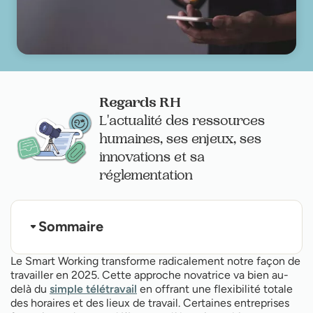
Regards RH
L'actualité des ressources
humaines, ses enjeux, ses
innovations et sa
réglementation
Sommaire
Le concept du smart working
Le Smart Working transforme radicalement notre façon de
Les piliers du travail flexible à la française
travailler en 2025. Cette approche novatrice va bien au-
AXA : le pionnier du smart working en France
delà du
simple télétravail
en offrant une flexibilité totale
Impacts sur la productivité des équipes
Équilibre vie pro-perso : les bonnes pratiques
des horaires et des lieux de travail. Certaines entreprises