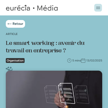
Retour
ARTICLE
Le smart working : avenir du
travail en entreprise ?
Organisation
5 mins
13/02/2025