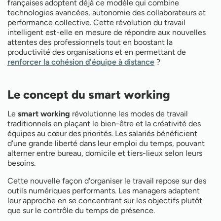
L'aménagement optimal de l'espace de travail
françaises adoptent déjà ce modèle qui combine
Management et leadership à distance
technologies avancées, autonomie des collaborateurs et
Défis et solutions du travail intelligent
performance collective. Cette révolution du travail
Transformation digitale et outils collaboratifs
intelligent est-elle en mesure de répondre aux nouvelles
attentes des professionnels tout en boostant la
productivité des organisations et en permettant de
renforcer la cohésion d'équipe à distance
?
Le concept du smart working
Le
smart working
révolutionne les modes de travail
traditionnels en plaçant le bien-être et la créativité des
équipes au cœur des priorités. Les salariés bénéficient
d'une grande liberté dans leur emploi du temps, pouvant
alterner entre bureau, domicile et tiers-lieux selon leurs
besoins.
Cette nouvelle façon d'organiser le travail repose sur des
outils numériques performants. Les managers adaptent
leur approche en se concentrant sur les objectifs plutôt
que sur le contrôle du temps de présence.