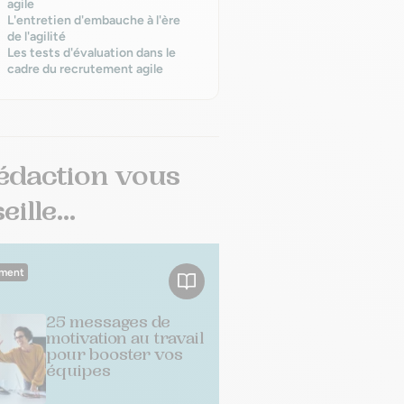
agile
L'entretien d'embauche à l'ère
de l'agilité
Les tests d'évaluation dans le
cadre du recrutement agile
édaction vous
ille...
ment
25 messages de
motivation au travail
pour booster vos
équipes