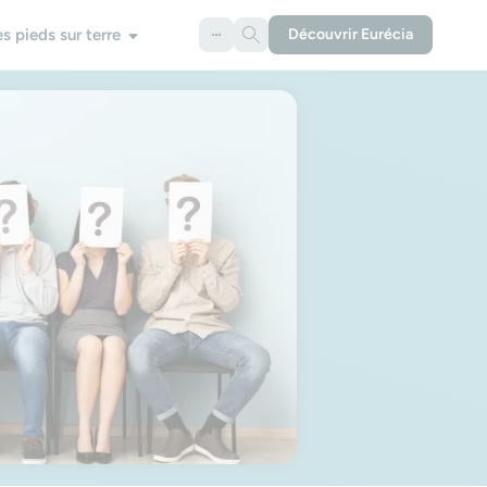
es pieds sur terre
Découvrir Eurécia