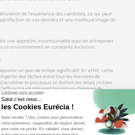
élioration de l'expérience des candidats, ce qui peut
 satisfaction de ces derniers et une meilleure image de
le une approche incontournable pour les entreprises
ns un environnement en constante évolution.
é
pporter un gain de temps significatif. En effet, cette
elligente des tâches entre tous les membres de
accélérer le processus en évitant les délais inutiles.
'efficacité en réduisant les risques d’
erreurs de
l'autonomisation des recruteurs et à une meilleure
 nécessaire pour pourvoir les postes est
a méthode agile permet une meilleure gestion des