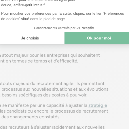
ds et les coûts associés. De plus, la possibilité
cessus de recrutement aux besoins évolutifs de
r l'efficacité globale.
se concentrant sur la qualité plutôt que sur la
ontribue à l'amélioration de la qualité des
 atout majeur pour les entreprises qui souhaitent
nt en termes de temps et d'efficacité.
es atouts majeurs du recrutement agile. Ils permettent
 processus aux nouvelles situations et aux évolutions
 besoins spécifiques des postes à pourvoir.
 se manifeste par une capacité à ajuster la
stratégie
n des candidats ou encore le processus de recrutement
t des changements constatés.
 des recruteurs à s'ajuster rapidement aux nouvelles