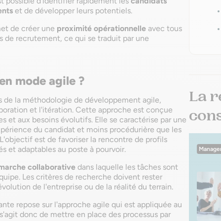
st possible d'identifier rapidement les
candidats
ents
et de développer leurs potentiels.
met de créer une
proximité opérationnelle
avec tous
s de recrutement, ce qui se traduit par une
 en mode agile ?
La r
es de la méthodologie de développement agile,
llaboration et l'itération. Cette approche est conçue
conse
 et aux besoins évolutifs. Elle se caractérise par une
expérience du candidat et moins procédurière que les
objectif est de favoriser la rencontre de profils
és et adaptables au poste à pourvoir.
Manage
marche collaborative
dans laquelle les tâches sont
quipe. Les critères de recherche doivent rester
volution de l'entreprise ou de la réalité du terrain.
te repose sur l'approche agile qui est appliquée au
 s'agit donc de mettre en place des processus par