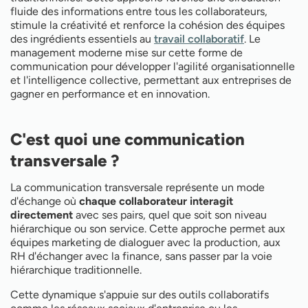
horizontale
fluide des informations entre tous les collaborateurs,
Les piliers d'une communication transversale
stimule la créativité et renforce la cohésion des équipes
réussie
des ingrédients essentiels au
travail collaboratif
. Le
Le circuit de l'information en entreprise
management moderne mise sur cette forme de
Les compétences clés du management
communication pour développer l'agilité organisationnelle
transversal
et l'intelligence collective, permettant aux entreprises de
Comment améliorer la communication entre
gagner en performance et en innovation.
services ?
Les outils au service de l'agilité collective
La fonction transversale en marketing
Formation à la communication transversale
C'est quoi une communication
transversale ?
La communication transversale représente un mode
d'échange où
chaque collaborateur interagit
directement
avec ses pairs, quel que soit son niveau
hiérarchique ou son service. Cette approche permet aux
équipes marketing de dialoguer avec la production, aux
RH d'échanger avec la finance, sans passer par la voie
hiérarchique traditionnelle.
Cette dynamique s'appuie sur des outils collaboratifs