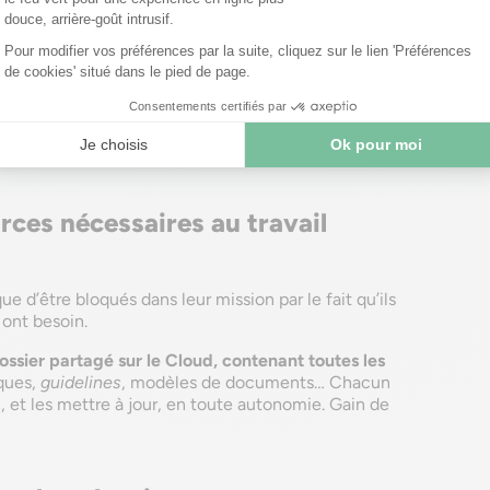
ectif le fait en convoquant régulièrement
l’intelligence
devez prendre une décision, qu’elle soit stratégique
borateurs, et demandez-leur s’ils ont des idées
galement ponctuellement organiser
valorise les idées de chaque collaborateur, et crée
urces nécessaires au travail
ue d’être bloqués dans leur mission par le fait qu’ils
 ont besoin.
ossier partagé sur le Cloud, contenant toutes les
ques,
guidelines
, modèles de documents… Chacun
n, et les mettre à jour, en toute autonomie. Gain de