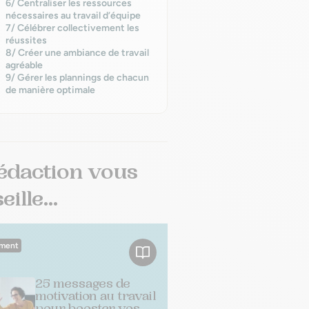
6/ Centraliser les ressources
nécessaires au travail d’équipe
7/ Célébrer collectivement les
réussites
8/ Créer une ambiance de travail
agréable
9/ Gérer les plannings de chacun
de manière optimale
édaction vous
ille...
ment
25 messages de
motivation au travail
pour booster vos