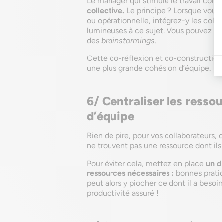
Le manager qui stimule le travail coll
collective.
Le principe ? Lorsque vous 
ou opérationnelle, intégrez-y les colla
lumineuses à ce sujet. Vous pouvez é
des
brainstormings.
Cette co-réflexion et co-construction 
une plus grande cohésion d’équipe.
6/ Centraliser les resso
d’équipe
Rien de pire, pour vos collaborateurs, q
ne trouvent pas une ressource dont ils
Pour éviter cela, mettez en place
un d
ressources nécessaires :
bonnes prati
peut alors y piocher ce dont il a besoi
productivité assuré !