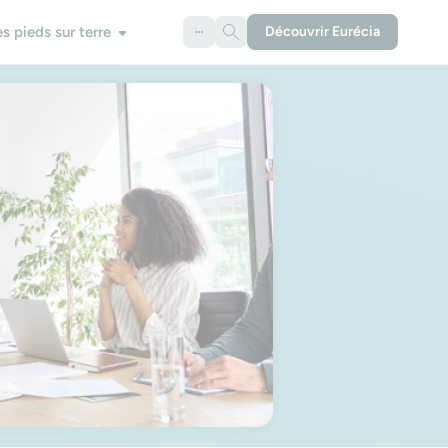
es pieds sur terre
Découvrir Eurécia