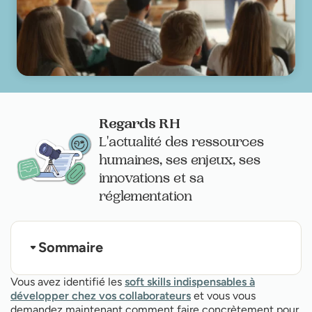
Regards RH
L'actualité des ressources
humaines, ses enjeux, ses
innovations et sa
réglementation
Sommaire
#1 - La culture d’entreprise et les valeurs
Vous avez identifié les
soft skills indispensables à
#2 - Le recrutement
développer chez vos collaborateurs
et vous vous
#3 - La formation
demandez maintenant comment faire concrètement pour
#4 - La stratégie de communication interne