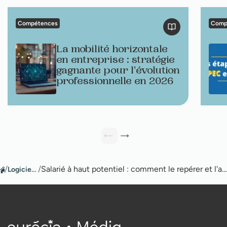
Compétences
Comp
La mobilité horizontale
en entreprise : stratégie
gagnante pour l'évolution
professionnelle en 2026
/
Logiciel GPEC
/
Salarié à haut potentiel : comment le repérer et l'accompagner en entreprise ?