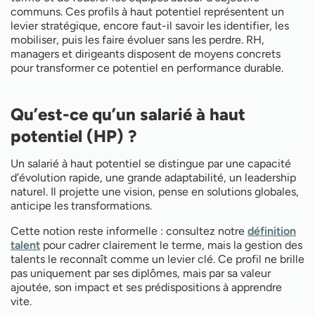
Comment accompagner un haut potentiel dans
communs. Ces profils à haut potentiel représentent un
son évolution ?
levier stratégique, encore faut-il savoir les identifier, les
Rôle des RH et des outils dans la gestion des
mobiliser, puis les faire évoluer sans les perdre. RH,
hauts potentiels
managers et dirigeants disposent de moyens concrets
pour transformer ce potentiel en performance durable.
Qu’est-ce qu’un salarié à haut
potentiel (HP) ?
Un salarié à haut potentiel se distingue par une capacité
d’évolution rapide, une grande adaptabilité, un leadership
naturel. Il projette une vision, pense en solutions globales,
anticipe les transformations.
Cette notion reste informelle : consultez notre
définition
talent
pour cadrer clairement le terme, mais la gestion des
talents le reconnaît comme un levier clé. Ce profil ne brille
pas uniquement par ses diplômes, mais par sa valeur
ajoutée, son impact et ses prédispositions à apprendre
vite.