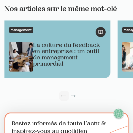
Nos articles sur le même mot-clé
Management
Mana
La culture du feedback
en entreprise : un outil
de management
primordial
Restez informés de toute l’actu
&
inspirez-vous au quotidien