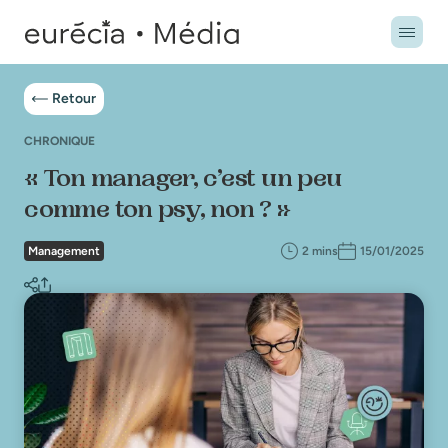
Retour
CHRONIQUE
« Ton manager, c’est un peu
comme ton psy, non ? »
Management
2 mins
15/01/2025