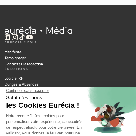
EURÉCIA MÉDIA
Manifeste
Témoignages
Contactez la rédaction
SOLUTIONS
Logiciel RH
Congés & Absences
Notes de frais
Portail RH
Temps & Activités
Paie
Planning
Recrutement
RESSOURCES
Outils manager