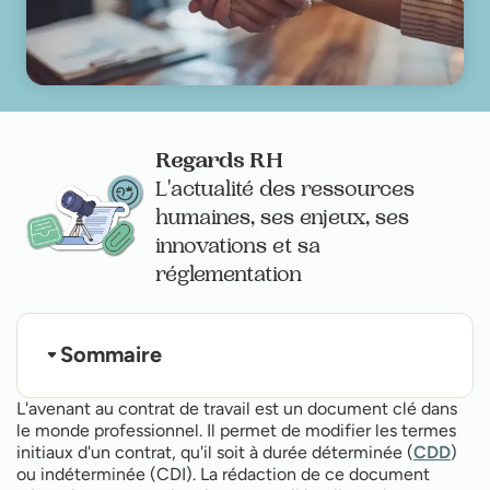
Regards RH
L'actualité des ressources
humaines, ses enjeux, ses
innovations et sa
réglementation
Sommaire
Définition de l'avenant au contrat de travail
L'avenant au contrat de travail est un document clé dans
Quand est-il obligatoire de faire un avenant ?
le monde professionnel. Il permet de modifier les termes
Les différents types d'avenants
initiaux d'un contrat, qu'il soit à durée déterminée (
CDD
)
Comment rédiger un avenant ?
La procédure d'établissement d'un avenant
ou indéterminée (CDI). La rédaction de ce document