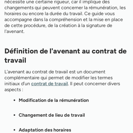
Le refus d'un avenant par le salarié
nécessite une certaine rigueur, car il implique des
Est-il possible de faire un avenant à un CDI ?
changements qui peuvent concerner la rémunération, les
Conséquences d'un avenant non signé
horaires ou encore la durée du travail. Ce guide vous
Peut-on refuser un changement de fiche de poste
accompagne dans la compréhension et la mise en place
?
de cette procédure, de la création à la signature de
Comment créer un avenant à un contrat de travail
l'avenant.
?
Définition de l'avenant au contrat de
travail
L’avenant au contrat de travail est un document
complémentaire qui permet de modifier les termes
initiaux d’un
contrat de travail
. Il peut concerner divers
aspects :
Modification de la rémunération
Changement de lieu de travail
Adaptation des horaires