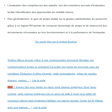
L'évaluation des compétences des salariés, lors des entretiens annuels d'évaluation,
facilite l'identification des opportunités de mobilité interne.
Plus généralement, le gain de temps réalisé sur la gestion administrative du personnel
grâce à un logiciel RH permet de consacrer davantage de temps et de ressources aux
recrutements nécessaires au bon fonctionnement et à la performance de l'entreprise.
En savoir plus sur le logiciel Eurécia
Toolbox
Mieux recruter grâce à une communication innovante
Revisiter vos
communications écrites et verbalesC’est-à-dire vos points de rencontre avec les
candidats. Rédaction d’offres d’emploi, mails automatiques, prises de paroles,
réseaux, passez...
Lire la suite
Blog
7 étapes clés pour mettre en place votre marque employeur
Vous l’avez
compris, votre marque employeur est un atout de taille à jouer pour attirer de
nouveaux talents mais également fidéliser vos talents actuels. Cerise sur le gâteau,
avec une marque...
Lire la suite