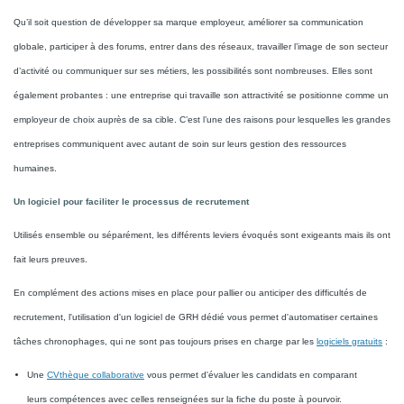
Qu’il soit question de développer sa marque employeur, améliorer sa communication
globale, participer à des forums, entrer dans des réseaux, travailler l’image de son secteur
d’activité ou communiquer sur ses métiers, les possibilités sont nombreuses. Elles sont
également probantes : une entreprise qui travaille son attractivité se positionne comme un
employeur de choix auprès de sa cible. C’est l’une des raisons pour lesquelles les grandes
entreprises communiquent avec autant de soin sur leurs gestion des ressources
humaines.
Un logiciel pour faciliter le processus de recrutement
Utilisés ensemble ou séparément, les différents leviers évoqués sont exigeants mais ils ont
fait leurs preuves.
En complément des actions mises en place pour pallier ou anticiper des difficultés de
recrutement, l'utilisation d'un logiciel de GRH dédié vous permet d'automatiser certaines
tâches chronophages, qui ne sont pas toujours prises en charge par les
logiciels gratuits
:
Une
CVthèque collaborative
vous permet d'évaluer les candidats en comparant
leurs compétences avec celles renseignées sur la fiche du poste à pourvoir.