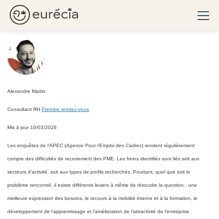
Comment pallier aux
Ouvri
difficultés de recrutement ?
Eurécia
Alexandre Martin
Consultant RH
Prendre rendez-vous
Mis à jour 10/03/2026
Les enquêtes de l’APEC (
Agence Pour l'Emploi des Cadres
) rendent régulièrement
compte des difficultés de recrutement des PME. Les freins identifiés sont liés soit aux
secteurs d’activité, soit aux types de profils recherchés. Pourtant, quel que soit le
problème rencontré, il existe différents leviers à même de résoudre la question : une
meilleure expression des besoins, le recours à la mobilité interne et à la formation, le
développement de l’apprentissage et l’amélioration de l’attractivité de l’entreprise.