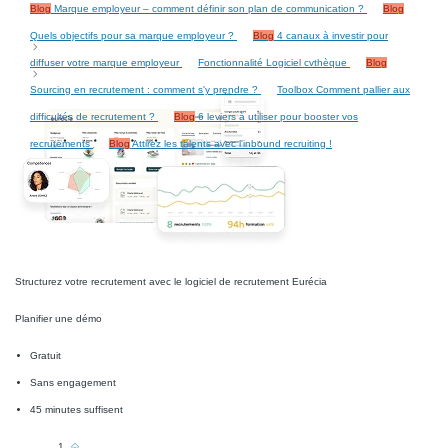
Blog
Marque employeur – comment définir son plan de communication ?
Blog
Quels objectifs pour sa marque employeur ?
Blog
4 canaux à investir pour
diffuser votre marque employeur
Fonctionnalité
Logiciel cvthèque
Blog
Sourcing en recrutement : comment s'y prendre ?
Toolbox
Comment pallier aux
difficultés de recrutement ?
Blog
6 leviers à utiliser pour booster vos
recrutements
Blog
Attirez les talents avec l'inbound recruiting !
Structurez votre recrutement avec le logiciel de recrutement Eurécia
Planifier une démo
Gratuit
Sans engagement
45 minutes suffisent