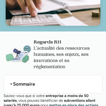
Regards RH
L'actualité des ressources
humaines, ses enjeux, ses
innovations et sa
réglementation
Sommaire
Objectifs des subventions nationales
Saviez-vous que si votre
entreprise a moins de 50
Principes des subventions nationales liées à la
salariés
, vous pouvez bénéficier de
subventions allant
prévention
jusqu'à 25 000 euros
pour
mettre en place des actions
Processus d'attribution d'une subvention