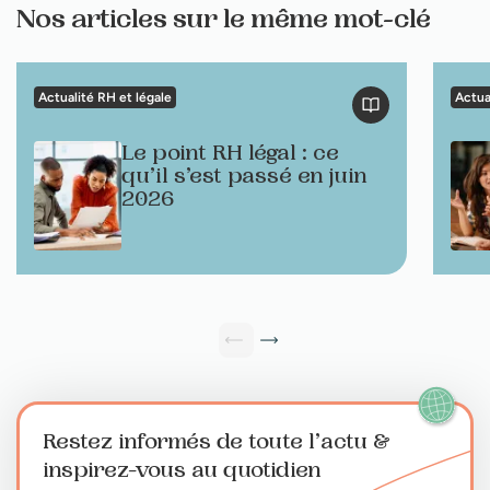
Nos articles sur le même mot-clé
Actualité RH et légale
Actua
Le point RH légal : ce
qu’il s’est passé en juin
2026
Restez informés de toute l’actu
&
inspirez-vous au quotidien