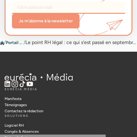
Je m’abonne à la newsletter
/
Portail RH
/
Le point RH légal : ce qui s'est passé en septembre 2025
EURÉCIA MÉDIA
Manifeste
Témoignages
Contactez la rédaction
SOLUTIONS
Logiciel RH
Congés & Absences