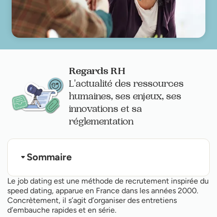
Regards RH
L'actualité des ressources
humaines, ses enjeux, ses
innovations et sa
réglementation
Sommaire
Aux origines du job dating
Le job dating est une méthode de recrutement inspirée du
Les avantages du job dating
speed dating, apparue en France dans les années 2000.
Comment organiser un job dating ?
Concrètement, il s’agit d’organiser des entretiens
Les bonnes pratiques et les pièges à éviter
Comment bien se préparer pour participer à un job
d’embauche rapides et en série.