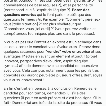
poste et pourquoi ?), ses compétences majeures (a-t-il les
connaissances de base requises ?), et sa personnalité
(correspond-elle à l’esprit de l’équipe ?).
Posez des
questions ouvertes
qui le font parler, plutôt que des
questions fermées y/n. Par exemple, “Comment géreriez-
vous [telle situation] ?” est plus révélateur que
“Connaissez-vous [tel outil] ?” (vous pourrez vérifier les
compétences techniques plus tard dans le processus).
N’oubliez pas que l’entretien express est un échange dans
les deux sens : le candidat vous évalue aussi. Prenez donc
quelques secondes pour
“vendre” votre entreprise
et ses
avantages. Mettez en avant un élément attractif (projet
innovant, perspectives d’évolution, esprit d’équipe
sympa…) afin de donner envie au candidat de poursuivre
avec vous. Cela compte, notamment pour les profils très
convoités qui auront peut-être plusieurs offres. Bref, soyez
vous aussi convaincant !
En fin d’entretien, pensez à la conclusion. Remerciez le
candidat pour son temps, demandez-lui s’il a des
questions (il peut en avoir préparé et c’est bon signe s’il le
fait). Donnez-lui une idée de la suite du processus s’il vous