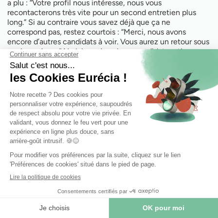
a plu : “Votre profil nous intéresse, nous vous
recontacterons très vite pour un second entretien plus
long.” Si au contraire vous savez déjà que ça ne
correspond pas, restez courtois : “Merci, nous avons
encore d’autres candidats à voir. Vous aurez un retour sous
quelques jours.” Ne laissez jamais un candidat partir sans
aucune indication, au risque qu’il attende indéfiniment un
signe de votre part.
Astuce RH :
vous pouvez remettre une
carte de visite
ou
un contact au candidat (et en échange récupérer son CV
papier si ce n’est pas déjà fait). Cela facilite le suivi.
Juste après chaque entretien, prenez
quelques secondes
pour noter
vos impressions tant qu’elles sont fraîches (par
exemple à l’aide de la grille mentionnée plus haut). Avec
l’enchaînement, on confond vite les personnes ; ces notes
vous sauveront lors du tri final.
Après l’événement – ne pas négliger le suivi
Tenez-vous à ce que vous avez annoncé. Si vous avez dit
“on vous rappelle sous une semaine”, faites-le. Triez