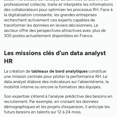
Quel est le salaire d'un data analyst RH ?
professionnel collecte, traite et interprète les informations
Le marché de d'offre emploi en pleine expansion
des collaborateurs pour optimiser les processus RH. Face à
Les outils indispensables du data analyst RH
la digitalisation croissante, les grandes entreprises
Comment optimiser les processus RH avec la data
recherchent activement ces experts capables de
transformer les données en leviers décisionnels. Le
secteur offre des perspectives attractives avec plus de
300 postes actuellement disponibles en France.
Les missions clés d'un data analyst
HR
La création de
tableaux de bord analytiques
constitue
une mission centrale pour piloter la performance RH. Le
data analyst élabore des indicateurs sur l'absentéisme, la
mobilité interne ou encore la formation des équipes.
Son expertise s'étend à l'analyse prédictive des besoins en
recrutement. Par exemple, en croisant les données
démographiques et les projets d'expansion, il anticipe les
futurs besoins en talents sur 12 à 24 mois.