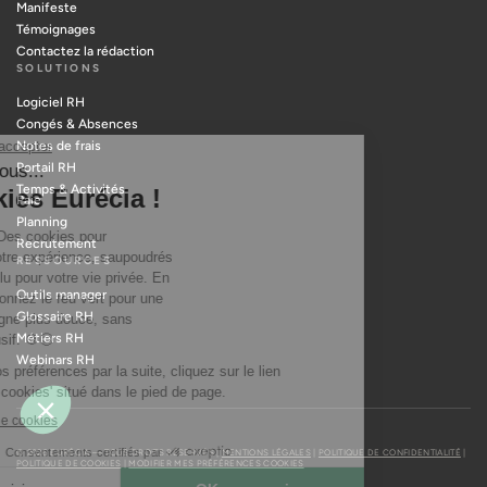
Manifeste
Témoignages
Contactez la rédaction
SOLUTIONS
Logiciel RH
Congés & Absences
Notes de frais
Portail RH
Temps & Activités
Paie
Planning
Recrutement
RESSOURCES
Outils manager
Glossaire RH
Métiers RH
Webinars RH
© 2026 EURÉCIA — TOUS DROITS RÉSERVÉS |
MENTIONS LÉGALES
|
POLITIQUE DE CONFIDENTIALITÉ
|
POLITIQUE DE COOKIES
|
MODIFIER MES PRÉFÉRENCES COOKIES