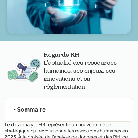
Regards RH
L'actualité des ressources
humaines, ses enjeux, ses
innovations et sa
réglementation
Sommaire
Les missions clés d'un data analyst HR
Le data analyst HR représente un nouveau métier
Compétences techniques et soft skills essentiels
stratégique qui révolutionne les ressources humaines en
Quel parcours de formation choisir en 2025 ?
2025. À la croisée de l'analyse de données et des RH, ce
L'alternance : voie royale vers l'analyse RH