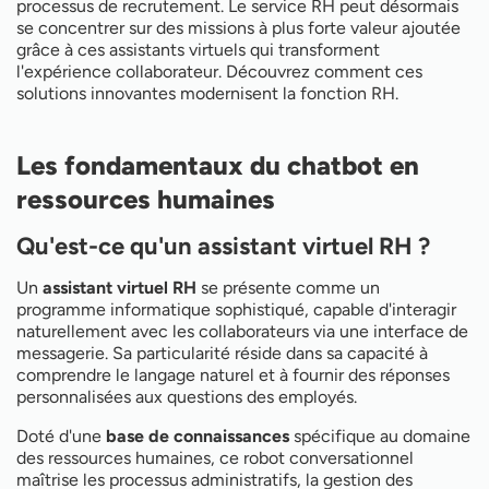
Mesurer le ROI de votre chatbot RH
processus de recrutement. Le service RH peut désormais
Les bonnes pratiques pour réussir
se concentrer sur des missions à plus forte valeur ajoutée
grâce à ces assistants virtuels qui transforment
l'expérience collaborateur. Découvrez comment ces
solutions innovantes modernisent la fonction RH.
Les fondamentaux du chatbot en
ressources humaines
Qu'est-ce qu'un assistant virtuel RH ?
Un
assistant virtuel RH
se présente comme un
programme informatique sophistiqué, capable d'interagir
naturellement avec les collaborateurs via une interface de
messagerie. Sa particularité réside dans sa capacité à
comprendre le langage naturel et à fournir des réponses
personnalisées aux questions des employés.
Doté d'une
base de connaissances
spécifique au domaine
des ressources humaines, ce robot conversationnel
maîtrise les processus administratifs, la gestion des