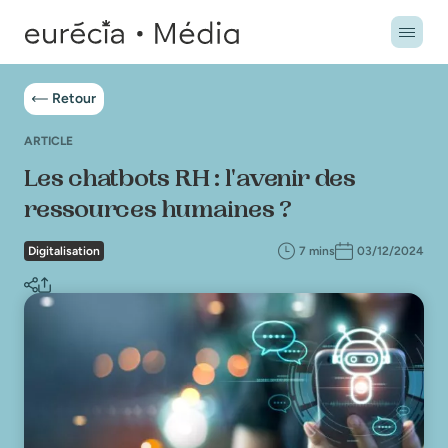
Retour
ARTICLE
Les chatbots RH : l'avenir des
ressources humaines ?
Digitalisation
7 mins
03/12/2024