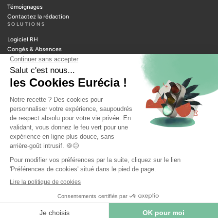
Témoignages
Contactez la rédaction
SOLUTIONS
Logiciel RH
Congés & Absences
Notes de frais
Portail RH
Temps & Activités
Paie
Planning
Recrutement
RESSOURCES
Outils manager
Glossaire RH
Métiers RH
Webinars RH
© 2026 EURÉCIA — TOUS DROITS RÉSERVÉS |
MENTIONS LÉGALES
|
POLITIQUE DE CONFIDENTIALITÉ
|
POLITIQUE DE COOKIES
|
MODIFIER MES PRÉFÉRENCES COOKIES