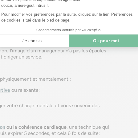
vez beaucoup d’informations à enregistrer
et en
se. C’est donc tout naturel que vos premiers jours
nt
en maîtrisant votre stress
est alors primordial
pression. En effet, si vous vous laissez envahir par le
endre l’image d’un manager qui n’a pas les épaules
 diriger un service.
us physiquement et mentalement :
rtive
ou relaxante;
ger votre charge mentale et vous souvenir des
ion
ou la cohérence cardiaque
, une technique qui
uis expirer 5 secondes, et cela 6 fois de suite;