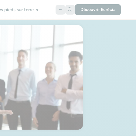
es pieds sur terre
Découvrir Eurécia