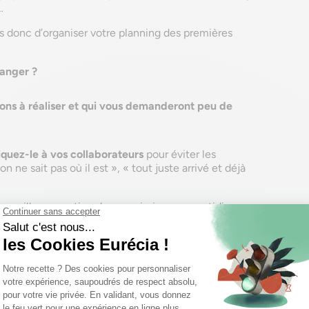
…
donc d’organiser votre planning des premières
hanger ?
ions à réaliser et qui vous demanderont peu de
uez-le à vos collaborateurs
pour éviter les
ne sait pas où il est », « tout juste arrivé et déjà
e meilleure gestion de vos missions au quotidien,
es sera votre allié
.
télécharge la matrice