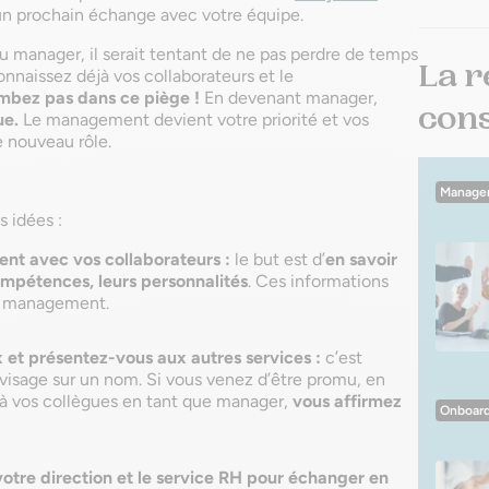
 un prochain échange avec votre équipe.
u manager, il serait tentant de ne pas perdre de temps
La r
nnaissez déjà vos collaborateurs et le
mbez pas dans ce piège !
En devenant manager,
conse
ue.
Le management devient votre priorité et vos
e nouveau rôle.
Manage
s idées :
ent avec vos collaborateurs :
le but est d’
en savoir
compétences, leurs personnalités
. Ces informations
re management.
x et présentez-vous aux autres services :
c’est
visage sur un nom. Si vous venez d’être promu, en
à vos collègues en tant que manager,
vous affirmez
Onboard
 votre direction et le service RH pour échanger en