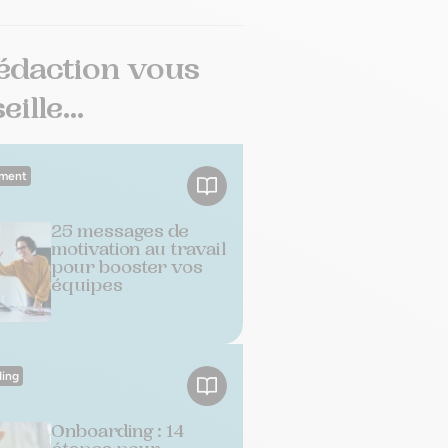
édaction vous
ille...
ment
25 messages de
motivation au travail
pour booster vos
équipes
ing
Onboarding : 14