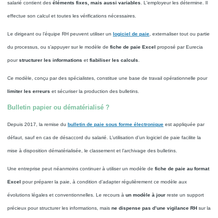
salarié contient des
éléments fixes, mais aussi variables
. L'employeur les détermine. Il
effectue son calcul et toutes les vérifications nécessaires.
Le dirigeant ou l’équipe RH peuvent utiliser un
logiciel de paie
, externaliser tout ou partie
du processus, ou s’appuyer sur le modèle de
fiche de paie Excel
proposé par Eurecia
pour
structurer les informations
et
fiabiliser les calculs
.
Ce modèle, conçu par des spécialistes, constitue une base de travail opérationnelle pour
limiter les erreurs
et sécuriser la production des bulletins.
Bulletin papier ou dématérialisé ?
Depuis 2017, la remise du
bulletin de paie sous forme électronique
est appliquée par
défaut, sauf en cas de désaccord du salarié. L’utilisation d’un logiciel de paie facilite la
mise à disposition dématérialisée, le classement et l’archivage des bulletins.
Une entreprise peut néanmoins continuer à utiliser un modèle de
fiche de paie au format
Excel
pour préparer la paie, à condition d’adapter régulièrement ce modèle aux
évolutions légales et conventionnelles. Le recours à
un modèle à jour
reste un support
précieux pour structurer les informations, mais
ne dispense pas d’une vigilance RH
sur la