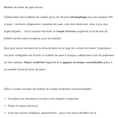
Modèle de fiche de paie Excel
L’élaboration des bulletins de salaire peut vite devenir
chronophage
pour les équipes RH
et paie : mentions obligatoires, variables de paie, suivi des absences, mise à jour des
règles légales… Sans support structuré, le
risque d’erreur
augmente et la lecture du
bulletin devient plus complexe pour les salariés.
Quel que soit le montant de la rémunération ou le type de contrat de travail, l’employeur
est dans l’obligation de fournir un bulletin de paie à chaque collaborateur lors du paiement
de des salaires.
Soyez conforme
légalement et
gagnez un temps considérable
grâce à
ce modèle Excel de fiche de paie !
Grâce à notre exemple de bulletin de salaire facilement personnalisable :
Visualisez les mentions à inscrire et les étapes à respecter
Evitez le risque d'erreurs
Suivi des heures réalisées, absentéisme : ayez une vision détaillée de la