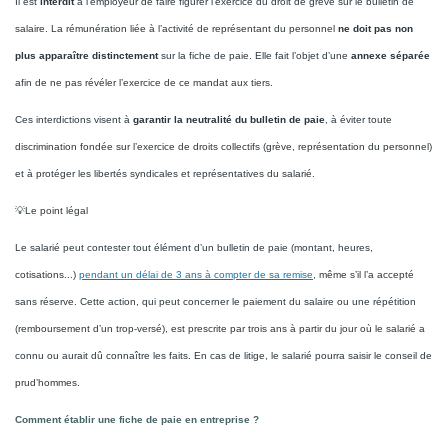
Il est
interdit
à l’employeur de faire figurer l’exercice du droit de grève sur le bulletin de
salaire. La rémunération liée à l’activité de représentant du personnel
ne doit pas non
plus apparaître distinctement
sur la fiche de paie. Elle fait l’objet d’une
annexe séparée
afin de ne pas révéler l’exercice de ce mandat aux tiers.
Ces interdictions visent à
garantir la neutralité du bulletin de paie
, à éviter toute
discrimination fondée sur l’exercice de droits collectifs (grève, représentation du personnel)
et à protéger les libertés syndicales et représentatives du salarié.
💡Le point légal
Le salarié peut contester tout élément d’un bulletin de paie (montant, heures,
cotisations...)
pendant un délai de 3 ans à compter de sa remise
, même s’il l’a accepté
sans réserve. Cette action, qui peut concerner le paiement du salaire ou une répétition
(remboursement d’un trop-versé), est prescrite par trois ans à partir du jour où le salarié a
connu ou aurait dû connaître les faits. En cas de litige, le salarié pourra saisir le conseil de
prud’hommes.
Comment établir une fiche de paie en entreprise ?