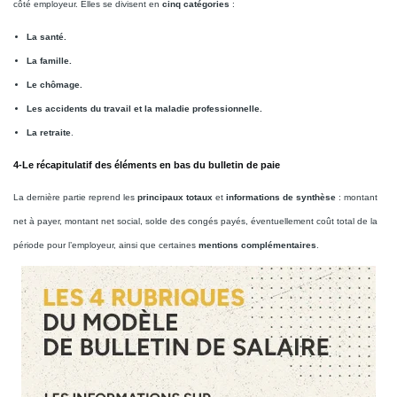
côté employeur. Elles se divisent en
cinq catégories
:
La santé.
La famille.
Le chômage.
Les accidents du travail et la maladie professionnelle.
La retraite
.
4-Le récapitulatif des éléments en bas du bulletin de paie
La dernière partie reprend les
principaux totaux
et
informations de synthèse
: montant
net à payer, montant net social, solde des congés payés, éventuellement coût total de la
période pour l’employeur, ainsi que certaines
mentions complémentaires
.