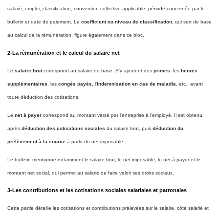
salarié, emploi, classification, convention collective applicable, période concernée par le
bulletin et date de paiement. Le
coefficient ou niveau de classification
, qui sert de base
au calcul de la rémunération, figure également dans ce bloc.
2-La rémunération et le calcul du salaire net
Le
salaire brut
correspond au salaire de base. S'y ajoutent des
primes
, les
heures
supplémentaires
, les
congés payés
, l'
indemnisation en cas de maladie
, etc., avant
toute déduction des cotisations.
Le
net à payer
correspond au montant versé par l'entreprise à l'employé. Il est obtenu
après
déduction des cotisations sociales
du salaire brut, puis
déduction du
prélèvement à la source
à partir du net imposable.
Le bulletin mentionne notamment le salaire brut, le net imposable, le net à payer et le
montant net social, qui permet au salarié de faire valoir ses droits sociaux.
3-Les contributions et les cotisations sociales salariales et patronales
Cette partie détaille les cotisations et contributions prélevées sur le salaire, côté salarié et