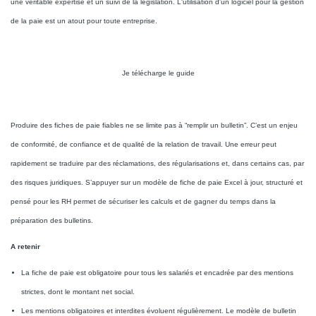
une véritable expertise et un suivi de la législation. L'utilisation d'un logiciel pour la gestion
de la paie est un atout pour toute entreprise.
Je télécharge le guide
Produire des fiches de paie fiables ne se limite pas à “remplir un bulletin”. C’est un enjeu
de conformité, de confiance et de qualité de la relation de travail. Une erreur peut
rapidement se traduire par des réclamations, des régularisations et, dans certains cas, par
des risques juridiques. S’appuyer sur un modèle de fiche de paie Excel à jour, structuré et
pensé pour les RH permet de sécuriser les calculs et de gagner du temps dans la
préparation des bulletins.
A retenir
La fiche de paie est obligatoire pour tous les salariés et encadrée par des mentions
strictes, dont le montant net social.
Les mentions obligatoires et interdites évoluent régulièrement. Le modèle de bulletin