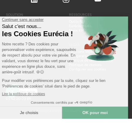
SOLUTION
RESSOURCES
Centre d'aide
Outils RH
Fonctionnalités
Eurécia Média
Interoperabilité
Mooc RH
Nouveautés produit
À PROPOS
LÉGAL
Pourquoi Eurécia
Mentions légales
Certification QUALIOPI
Nos garanties
Impact RSE
Politique de confidentialité
Ecosystème
Politique de cookies
Presse
Configurer vos cookies
Connexion
CONTACT
Contactez-nous
05 62 20 03 69
© EURÉCIA 2026 | TOUS DROITS RÉSERVÉS