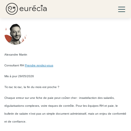
Fiche de paie : Modèle Excel
Ouvri
gratuit
à télécharger
Eurécia
Alexandre Martin
Consultant RH
Prendre rendez-vous
Mis à jour 29/05/2026
Tic-tac tic-tac, la fin du mois est proche ?
Chaque erreur sur une fiche de paie peut coûter cher : insatisfaction des salariés,
régularisations complexes, voire risques de contrôle. Pour les équipes RH et paie, le
bulletin de salaire n’est pas un simple document administratif, mais un enjeu de conformité
et de confiance.