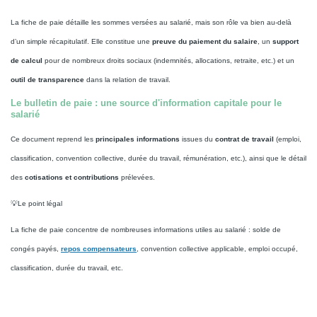
La fiche de paie détaille les sommes versées au salarié, mais son rôle va bien au‑delà
d’un simple récapitulatif. Elle constitue une
preuve du paiement du salaire
, un
support
de calcul
pour de nombreux droits sociaux (indemnités, allocations, retraite, etc.) et un
outil de transparence
dans la relation de travail.
Le bulletin de paie : une source d'information capitale pour le
salarié
Ce document reprend les
principales informations
issues du
contrat de travail
(emploi,
classification, convention collective, durée du travail, rémunération, etc.), ainsi que le détail
des
cotisations et contributions
prélevées.
💡Le point légal
La fiche de paie concentre de nombreuses informations utiles au salarié : solde de
congés payés,
repos compensateurs
, convention collective applicable, emploi occupé,
classification, durée du travail, etc.