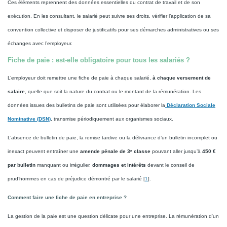
Ces éléments reprennent des données essentielles du contrat de travail et de son
exécution. En les consultant, le salarié peut suivre ses droits, vérifier l’application de sa
convention collective et disposer de justificatifs pour ses démarches administratives ou ses
échanges avec l’employeur.
Fiche de paie : est-elle obligatoire pour tous les salariés ?
L’employeur doit remettre une fiche de paie à chaque salarié,
à chaque versement de
salaire
, quelle que soit la nature du contrat ou le montant de la rémunération. Les
données issues des bulletins de paie sont utilisées pour élaborer la
Déclaration Sociale
Nominative (DSN)
, transmise périodiquement aux organismes sociaux.
L’absence de bulletin de paie, la remise tardive ou la délivrance d’un bulletin incomplet ou
inexact peuvent entraîner une
amende pénale de 3ᵉ classe
pouvant aller jusqu’à
450 €
par bulletin
manquant ou irrégulier,
dommages et intérêts
devant le conseil de
prud’hommes en cas de préjudice démontré par le salarié [
1
].
Comment faire une fiche de paie en entreprise ?
La gestion de la paie est une question délicate pour une entreprise. La rémunération d'un