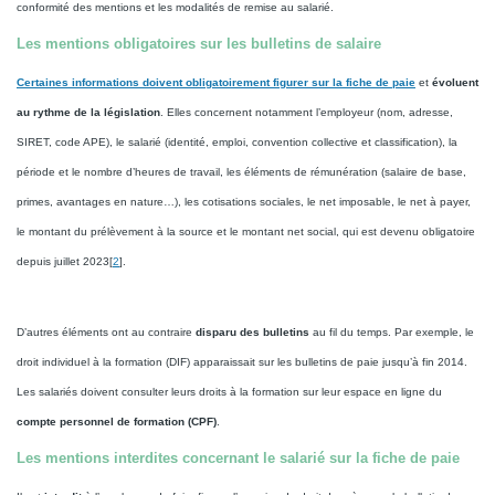
conformité des mentions et les modalités de remise au salarié.
Les mentions obligatoires sur les bulletins de salaire
Certaines informations doivent obligatoirement figurer sur la fiche de paie
et
évoluent
au rythme de la législation
. Elles concernent notamment l’employeur (nom, adresse,
SIRET, code APE), le salarié (identité, emploi, convention collective et classification), la
période et le nombre d’heures de travail, les éléments de rémunération (salaire de base,
primes, avantages en nature…), les cotisations sociales, le net imposable, le net à payer,
le montant du prélèvement à la source et le montant net social, qui est devenu obligatoire
depuis juillet 2023[
2
].
D’autres éléments ont au contraire
disparu des bulletins
au fil du temps. Par exemple, le
droit individuel à la formation (DIF) apparaissait sur les bulletins de paie jusqu’à fin 2014.
Les salariés doivent consulter leurs droits à la formation sur leur espace en ligne du
compte personnel de formation (CPF)
.
Les mentions interdites concernant le salarié sur la fiche de paie