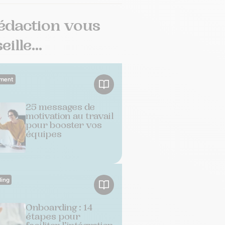
édaction vous
ille...
ment
25 messages de
motivation au travail
pour booster vos
équipes
ing
Onboarding : 14
étapes pour