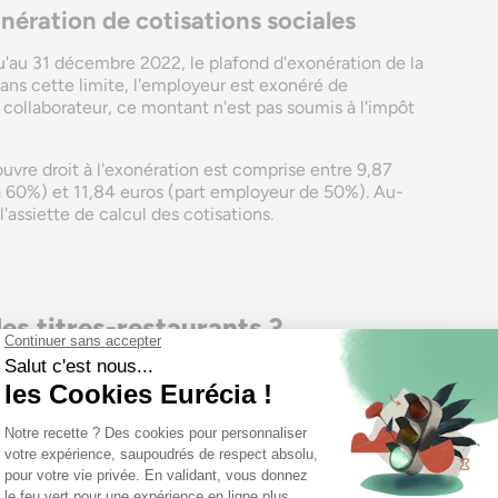
nération de cotisations sociales
u'au 31 décembre 2022, le plafond d'exonération de la
Dans cette limite, l'employeur est exonéré de
e collaborateur, ce montant n'est pas soumis à l'impôt
 ouvre droit à l'exonération est comprise entre 9,87
à 60%) et 11,84 euros (part employeur de 50%). Au-
l'assiette de calcul des cotisations.
s titres-restaurants ?
aurant seulement pendant ses jours de travail. Les
 ouvrables
(du lundi au samedi). Exception faite des
 jours fériés.
ts-restaurant ?