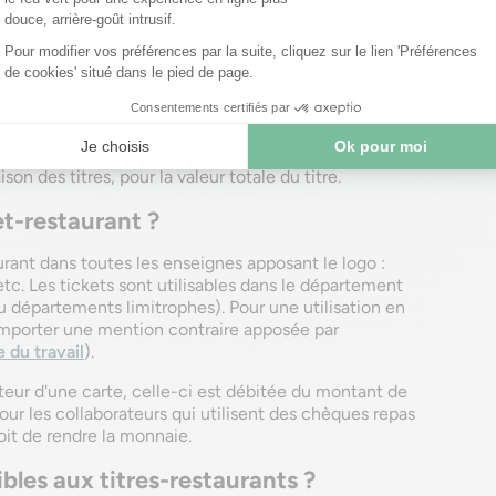
nts auprès de sociétés spécialisées. Ces dernières
uprès des restaurateurs et magasins. Les titres sont
e de chéquiers contenant plusieurs tickets. Ils
alisée, par le biais d'une carte à puce (comme une
bile. Ces supports sont rechargeables.
ne commission à l'employeur en contrepartie du
ine ses propres conditions de vente. L'employeur paie
aison des titres, pour la valeur totale du titre.
et-restaurant ?
aurant dans toutes les enseignes apposant le logo :
 etc. Les tickets sont utilisables dans le département
ou départements limitrophes). Pour une utilisation en
omporter une mention contraire apposée par
 du travail
).
nteur d'une carte, celle-ci est débitée du montant de
our les collaborateurs qui utilisent des chèques repas
oit de rendre la monnaie.
ibles aux titres-restaurants ?