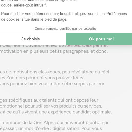
s de la Gen Z pour diffuser vos contenus.
Pensez à
 ou encore Snapchat… et pourquoi pas à déployer un
idater de manière dynamique.
laires de recrutement
plutôt que de leur faire envoyer
l. Vous pouvez y intégrer des champs dédiés à des
nces, leur motivation et leurs attentes. Cela permet
motivation en plusieurs petits paragraphes, et donc,
res de motivations classiques, peu révélatrice du réel
les Zoomers pourront vous prouver leurs
us pourriez bien vous même être surpris par leur
ges spécifiques aux talents qui ont déposé leur
motionnel pour utiliser vos produits ou services.
 à ce qu’ils vivent une expérience candidat optimale.
es membres de la Gen Alpha qui arriveront bientôt sur
épasser, un mot d'ordre : digitalisation. Pour vous