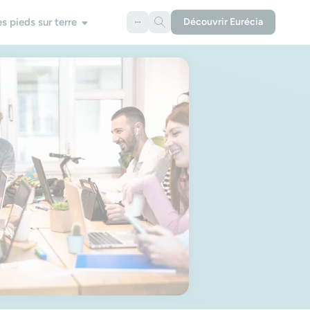
es pieds sur terre
Découvrir Eurécia