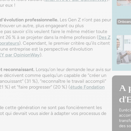
ur eux !
d’évolution professionnelle.
Les Gen Z n’ont pas peur
Onboard
n trouver un autre, plus engageant ou plus
 pas savoir s’ils veulent faire le même métier toute
ment 26 % à se projeter dans la même profession (
Des Z
borateurs
). Cependant, le premier critère qu’ils citent
 une entreprise est la perspective d’évolution
EY par OpinionWay
).
t reconnaissant.
Lorsqu’on leur demande leur avis sur
 le décrivent comme quelqu’un capable de “créer un
nouissant” (31 %), “reconnaître le travail accompli”
A 
1 %) et “faire progresser” (20 %) (
étude Fondation
d'
 de cette génération ne sont pas foncièrement les
Euréci
ot qui devrait vous aider à adapter vos processus de
accomp
transf
des so