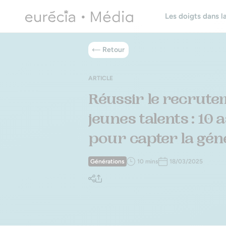
Les doigts dans la
Retour
ARTICLE
Réussir le recrute
jeunes talents : 10 
pour capter la gén
Générations
10 mins
18/03/2025