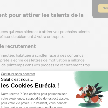
Nou
t pour attirer les talents de la
ces qui vous aideront à attirer vos prochains talents
idéliser durablement à votre entreprise.
de recrutement
nectée, habituée à scroller face à des contenus
rête à écrire des lettres de motivation à rallonge.
e de printemps dans vos process de recrutement trop
marque employeur
avec des contenus engageants.
tre culture et vos avantages sociaux, ou les articles
r bien candidater à votre entreprise, fonctionnent