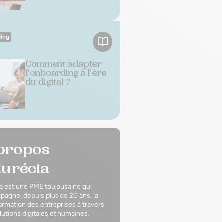
ing
Comment adapter
l'onboarding à l'ère
du digital ?
propos
Eurécia
a est une PME toulousaine qui
agne, depuis plus de 20 ans, la
ormation des entreprises à travers
lutions digitales et humaines.