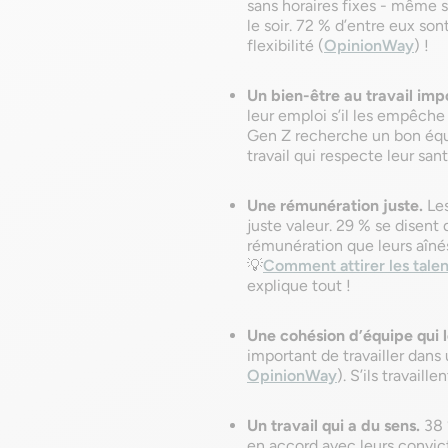
sans horaires fixes - même s
le soir. 72 % d’entre eux so
flexibilité (
OpinionWay
) !
Un bien-être au travail imp
leur emploi s’il les empêche 
Gen Z recherche un bon équil
travail qui respecte leur san
Une rémunération juste.
Les
juste valeur. 29 % se disent 
rémunération que leurs aînés
💡
Comment attirer les talen
explique tout !
Une cohésion d’équipe qui l
important de travailler dans 
OpinionWay
). S’ils travaill
Un travail qui a du sens.
38 
en accord avec leurs convict