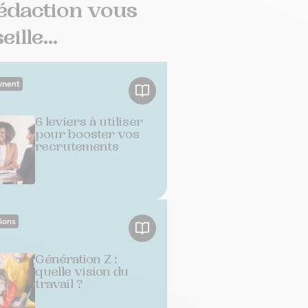
édaction vous
ille...
ement
6 leviers à utiliser
pour booster vos
recrutements
ions
Génération Z :
quelle vision du
travail ?