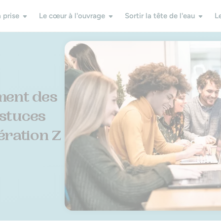
 prise
Le cœur à l'ouvrage
Sortir la tête de l'eau
L
ment des
astuces
ération Z