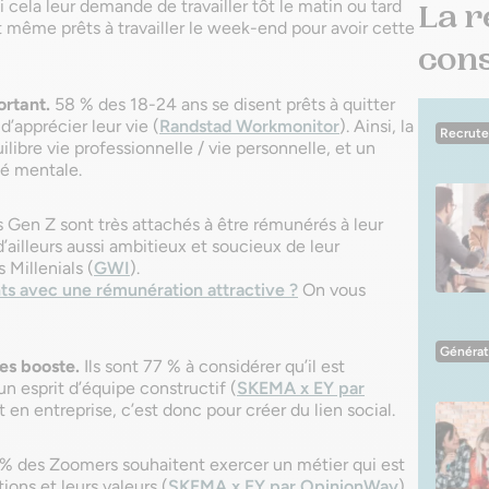
i cela leur demande de travailler tôt le matin ou tard
La r
nt même prêts à travailler le week-end pour avoir cette
conse
ortant.
58 % des 18-24 ans se disent prêts à quitter
d’apprécier leur vie (
Randstad Workmonitor
). Ainsi, la
Recrut
ibre vie professionnelle / vie personnelle, et un
té mentale.
 Gen Z sont très attachés à être rémunérés à leur
d’ailleurs aussi ambitieux et soucieux de leur
 Millenials (
GWI
).
ts avec une rémunération attractive ?
On vous
Générat
es booste.
Ils sont 77 % à considérer qu’il est
un esprit d’équipe constructif (
SKEMA x EY par
ent en entreprise, c’est donc pour créer du lien social.
% des Zoomers souhaitent exercer un métier qui est
ions et leurs valeurs (
SKEMA x EY par OpinionWay
).