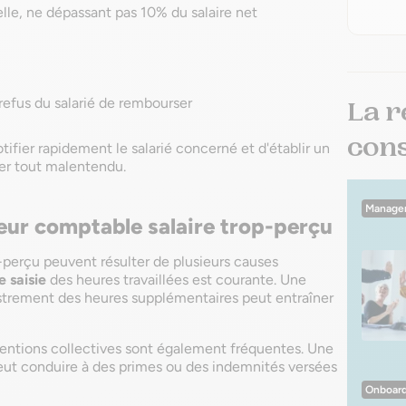
le, ne dépassant pas 10% du salaire net
 refus du salarié de rembourser
La r
conse
otifier rapidement le salarié concerné et d'établir un
er tout malentendu.
Manage
ur comptable salaire trop-perçu
-perçu peuvent résulter de plusieurs causes
e saisie
des heures travaillées est courante. Une
gistrement des heures supplémentaires peut entraîner
nventions collectives sont également fréquentes. Une
eut conduire à des primes ou des indemnités versées
Onboard