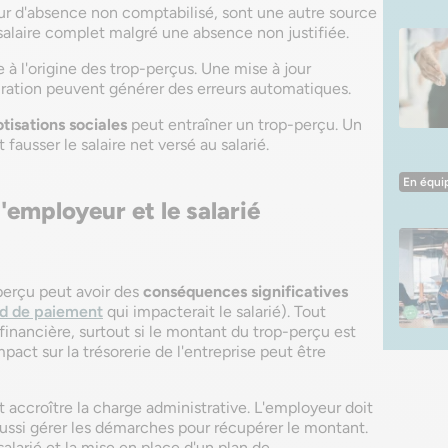
our d'absence non comptabilisé, sont une autre source
 salaire complet malgré une absence non justifiée.
e à l'origine des trop-perçus. Une mise à jour
ation peuvent générer des erreurs automatiques.
otisations sociales
peut entraîner un trop-perçu. Un
fausser le salaire net versé au salarié.
En équi
employeur et le salarié
perçu peut avoir des
conséquences significatives
rd de paiement
qui impacterait le salarié). Tout
financière, surtout si le montant du trop-perçu est
act sur la trésorerie de l'entreprise peut être
t accroître la charge administrative. L'employeur doit
aussi gérer les démarches pour récupérer le montant.
alarié et la mise en place d'un plan de