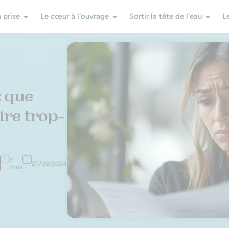
 prise
Le cœur à l'ouvrage
Sortir la tête de l'eau
L
: que
aire trop-
7
27/08/2024
mins