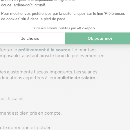
trop-perçu
laré comme un revenu dans l'année où il a été perçu.
il pourra déduire ce montant de ses revenus
lors de la déclaration d'impôts de l'année du
fecter le
prélèvement à la source
. Le montant
imposable, ajustant ainsi le taux de prélèvement en
des ajustements fiscaux importants. Les salariés
modifications apportées à leur
bulletin de salaire
.
es fiscales.
ment est bien pris en compte.
oute correction effectuée.