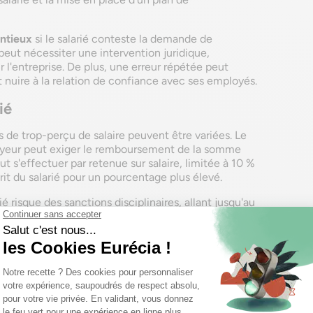
ntieux
si le salarié conteste la demande de
eut nécessiter une intervention juridique,
 l'entreprise. De plus, une erreur répétée peut
et nuire à la relation de confiance avec ses employés.
ié
s de trop-perçu de salaire peuvent être variées. Le
loyeur peut exiger le remboursement de la somme
s'effectuer par retenue sur salaire, limitée à 10 %
rit du salarié pour un pourcentage plus élevé.
é risque des sanctions disciplinaires, allant jusqu'au
xemple, si le salarié ne signale pas l'erreur et garde
vu comme un manquement à la loyauté envers
affecter d'autres aspects de la vie du salarié. Une
 déclaration d'impôts, entraînant des ajustements
 gestion de cette situation peut nuire à la confiance
un climat de travail tendu.