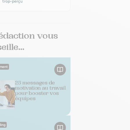
trop-perçu
édaction vous
ille...
ment
25 messages de
motivation au travail
pour booster vos
équipes
ing