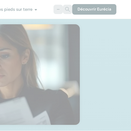
es pieds sur terre
Découvrir Eurécia