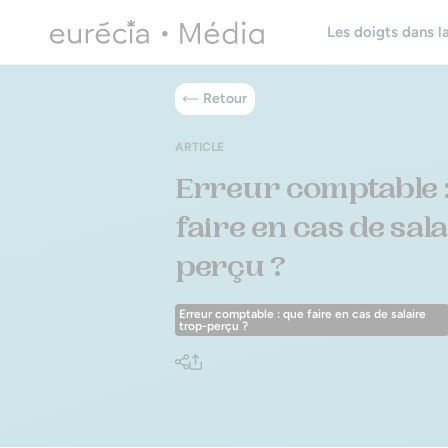
Les doigts dans la
Retour
ARTICLE
Erreur comptable 
faire en cas de sal
perçu ?
Erreur comptable : que faire en cas de salaire
trop-perçu ?