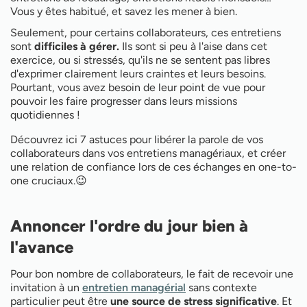
l'entretien managérial
Vous y êtes habitué, et savez les mener à bien.
Proposer un entretien tripartite avec les RH
Seulement, pour certains collaborateurs, ces entretiens
Poser des questions ouvertes
sont
difficiles à gérer.
Ils sont si peu à l'aise dans cet
Laisser votre collaborateur s'exprimer en premier
exercice, ou si stressés, qu'ils ne se sentent pas libres
Utiliser un logiciel d'entretiens managériaux
d'exprimer clairement leurs craintes et leurs besoins.
Pourtant, vous avez besoin de leur point de vue pour
pouvoir les faire progresser dans leurs missions
quotidiennes !
Découvrez ici 7 astuces pour libérer la parole de vos
collaborateurs dans vos entretiens managériaux, et créer
une relation de confiance lors de ces échanges en one-to-
one cruciaux.😉
Annoncer l'ordre du jour bien à
l'avance
Pour bon nombre de collaborateurs, le fait de recevoir une
invitation à un
entretien managérial
sans contexte
particulier peut être
une source de stress significative
. Et