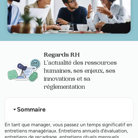
Regards RH
L'actualité des ressources
humaines, ses enjeux, ses
innovations et sa
réglementation
Sommaire
Annoncer l'ordre du jour bien à l'avance
En tant que manager, vous passez un temps significatif en
Proposer au collaborateur d'envoyer ses
entretiens managériaux. Entretiens annuels d'évaluation,
questions en amont
entretiens de recadrage, entretiens rituels mensuels…
Proposer une auto-évaluation en amont de