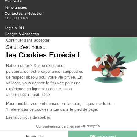
Manifeste
Témoignages
Contactez la rédaction
SOLUTIONS
Logiciel RH
Congés & Absences
Notes de frais
Portail RH
Temps & Activités
Paie
Planning
Recrutement
RESSOURCES
Outils manager
Glossaire RH
Métiers RH
Webinars RH
© 2026 EURÉCIA — TOUS DROITS RÉSERVÉS |
MENTIONS LÉGALES
|
POLITIQUE DE CONFIDENTIALITÉ
|
POLITIQUE DE COOKIES
|
MODIFIER MES PRÉFÉRENCES COOKIES