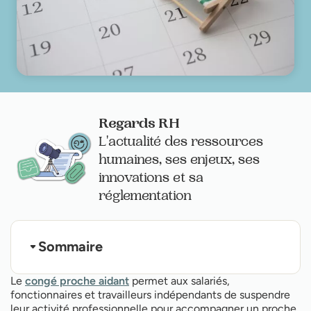
Regards RH
L'actualité des ressources
humaines, ses enjeux, ses
innovations et sa
réglementation
Sommaire
Qu'est-ce que le congé proche aidant ?
Le
congé proche aidant
permet aux salariés,
Les conditions d'éligibilité au congé
fonctionnaires et travailleurs indépendants de suspendre
La durée du congé proche aidant
leur activité professionnelle pour accompagner un proche
L'allocation journalière (AJPA) en détail