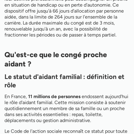
Comment faire la demande de congé ?
en situation de handicap ou en perte d'autonomie. Ce
Les droits pendant le congé
dispositif offre jusqu'à 66 jours d'allocation par personne
L'accompagnement des parents âgés
aidée, dans la limite de 264 jours sur l'ensemble de la
La fin anticipée du congé
carrière. La durée maximale du congé est de 3 mois,
renouvelable jusqu'à un an, avec la possibilité de
fractionner les périodes ou de passer à temps partiel.
Qu'est-ce que le congé proche
aidant ?
Le statut d'aidant familial : définition et
rôle
En France,
11 millions de personnes
endossent aujourd'hui
le rôle d'aidant familial. Cette mission consiste à soutenir
quotidiennement un membre de sa famille ou un proche
dans ses activités essentielles : repas, toilette,
déplacements ou gestion administrative.
Le Code de l'action sociale reconnaît ce statut pour toute