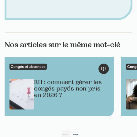
Nos articles sur le même mot-clé
Congés et absences
Congé
RH : comment gérer les
congés payés non pris
en 2026 ?