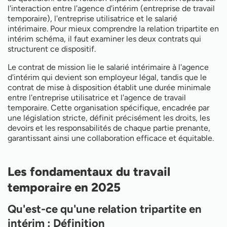
Rôles et engagements de l'agence d'intérim
l'interaction entre l'agence d'intérim (entreprise de travail
L'entreprise utilisatrice : droits et devoirs
temporaire), l'entreprise utilisatrice et le salarié
Le statut particulier de l'intérimaire
intérimaire. Pour mieux comprendre la relation tripartite en
L'intérim dans le secteur public et privé
intérim schéma, il faut examiner les deux contrats qui
Les avantages de la relation tripartite
structurent ce dispositif.
Le contrat de mission lie le salarié intérimaire à l'agence
d'intérim qui devient son employeur légal, tandis que le
contrat de mise à disposition établit une durée minimale
entre l'entreprise utilisatrice et l'agence de travail
temporaire. Cette organisation spécifique, encadrée par
une législation stricte, définit précisément les droits, les
devoirs et les responsabilités de chaque partie prenante,
garantissant ainsi une collaboration efficace et équitable.
Les fondamentaux du travail
temporaire en 2025
Qu'est-ce qu'une relation tripartite en
intérim : Définition