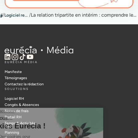
/
Logiciel recrutement
/
La relation tripartite en intérim : comprendre les rôles et responsabilités des acteurs
EURÉCIA MÉDIA
Manifeste
Témoignages
Contactez la rédaction
SOLUTIONS
Logiciel RH
Congés & Absences
Notes de frais
Portail RH
Temps & Activités
Paie
Planning