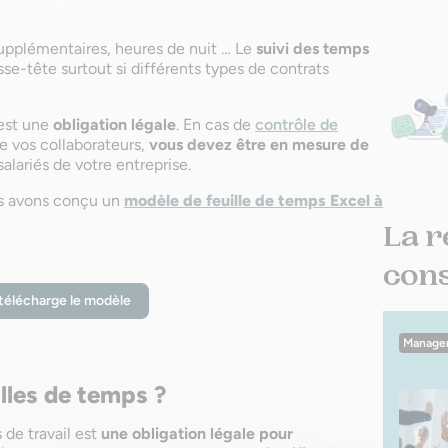
s supplémentaires, heures de nuit … Le
suivi des temps
se-tête surtout si différents types de contrats
 est une
obligation légale
. En cas de
contrôle de
 vos collaborateurs,
vous devez être en mesure de
salariés de votre entreprise.
us avons conçu un
modèle de feuille de temps Excel à
La r
conse
télécharge le modèle
Manage
illes de temps ?
 de travail est
une obligation légale pour