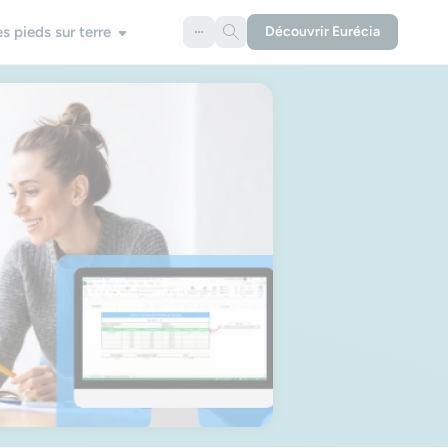
es pieds sur terre
Découvrir Eurécia