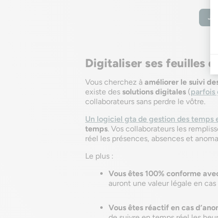
Je 
Digitaliser ses feuilles 
Vous cherchez à
améliorer le suivi d
existe des
solutions digitales
(
parfois 
collaborateurs sans perdre le vôtre.
Un logiciel gta de gestion des temps e
temps
. Vos collaborateurs les remplis
réel les présences, absences et anomali
Le plus :
Vous êtes 100% conforme avec
auront une valeur légale en cas 
Vous êtes réactif en cas d’ano
de suivre en temps réel les heu