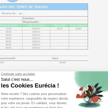
s de feuilles de temps :
100% personnalisables,
dement les heures travaillées des collaborateurs de