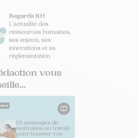
Regards RH
L'actualité des
ressources humaines,
ses enjeux, ses
innovations et sa
réglementation
édaction vous
ille...
ment
25 messages de
motivation au travail
pour booster vos