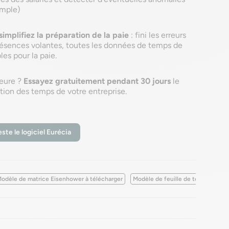
emple)
simplifiez la préparation de la paie
: fini les erreurs
 présences volantes, toutes les données de temps de
les pour la paie.
ieure ?
Essayez gratuitement pendant 30 jours
le
stion des temps de votre entreprise.
este le logiciel Eurécia
odèle de matrice Eisenhower à télécharger
Modèle de feuille de temps à télé