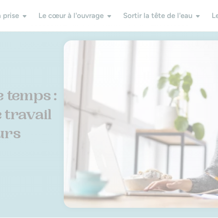
 prise
Le cœur à l'ouvrage
Sortir la tête de l'eau
L
e temps :
 travail
urs